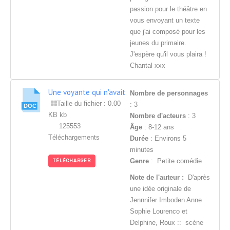
passion pour le théâtre en
vous envoyant un texte
que j'ai composé pour les
jeunes du primaire.
J'espère qu'il vous plaira !
Chantal xxx
Une voyante qui n'avait
Nombre de personnages
pas perdu la boule
Taille du fichier : 0.00
: 3
KB kb
Nombre d'acteurs
: 3
125553
Âge
: 8-12 ans
Téléchargements
Durée
: Environs 5
minutes
Genre
: Petite comédie
TÉLÉCHARGER
Note de l'auteur :
D'après
une idée originale de
Jennnifer Imboden Anne
Sophie Lourenco et
Delphine, Roux :: scène