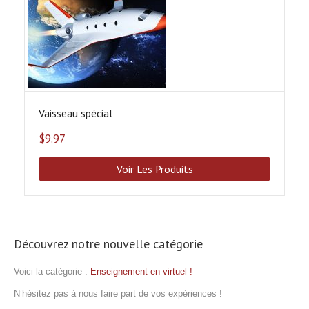
options
peuvent
être
choisies
sur
la
page
Vaisseau spécial
du
produit
$
9.97
Voir Les Produits
Découvrez notre nouvelle catégorie
Voici la catégorie :
Enseignement en virtuel !
N’hésitez pas à nous faire part de vos expériences !