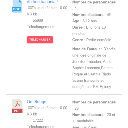
Ah bon banania !
Nombre de personnages
Taille du fichier : 0.00
: 4
KB kb
Nombre d'acteurs
: 4F
55989
Âge
: 8-12 ans
Téléchargements
Durée
: Environs 10
minutes
Genre
: Petite comédie
TÉLÉCHARGER
Note de l'auteur :
D'après
une idée originale de
Jennifer Imboden, Anne-
Sophie Lourenço,Fatima
Roque et Laetitia Riedo
Scène transcrite et
corrigée par PM Epiney
Ciel Rouge
Nombre de personnages
Taille du fichier : 0.00
: 29
KB kb
Nombre d'acteurs
: 20 et
17222
+, modulable
Téléchargements
Âge
: 8-12 ans