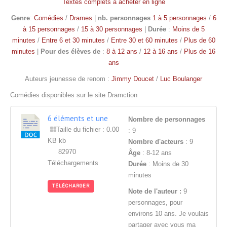
Textes complets à acheter en ligne
Genre
:
Comédies
/
Drames
|
nb. personnages
1 à 5 personnages
/
6
à 15 personnages
/
15 à 30 personnages
|
Durée
:
Moins de 5
minutes
/
Entre 6 et 30 minutes
/
Entre 30 et 60 minutes
/
Plus de 60
minutes
|
Pour des élèves de
:
8 à 12 ans
/
12 à 16 ans
/
Plus de 16
ans
Auteurs jeunesse de renom :
Jimmy Doucet
/
Luc Boulanger
Comédies disponibles sur le site Dramction
6 éléments et une
Nombre de personnages
catastrophe
Taille du fichier : 0.00
: 9
KB kb
Nombre d'acteurs
: 9
82970
Âge
: 8-12 ans
Téléchargements
Durée
: Moins de 30
minutes
TÉLÉCHARGER
Note de l'auteur :
9
personnages, pour
environs 10 ans. Je voulais
partager avec vous ma