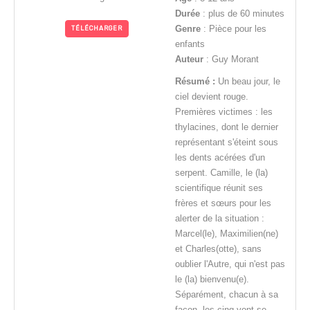
Durée
: plus de 60 minutes
Genre
: Pièce pour les
TÉLÉCHARGER
enfants
Auteur
: Guy Morant
Résumé :
Un beau jour, le
ciel devient rouge.
Premières victimes : les
thylacines, dont le dernier
représentant s'éteint sous
les dents acérées d'un
serpent. Camille, le (la)
scientifique réunit ses
frères et sœurs pour les
alerter de la situation :
Marcel(le), Maximilien(ne)
et Charles(otte), sans
oublier l'Autre, qui n'est pas
le (la) bienvenu(e).
Séparément, chacun à sa
façon, les cinq vont se