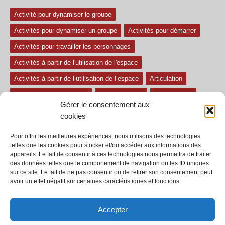
Activité pour dynamiser le groupe
Activités pour dynamiser un groupe
Activités pour démarrer
Activités pour travailler les personnages
Activités à partir de l'utilisation de l'espace
Activités à partir de l’utilisation de l’espace
Articulation
Atelier mise en confiance
Ateliers théâtre
Avec paroles
Gérer le consentement aux
Avec son
exercice pour travailler l'écoute
Exercices difficiles
cookies
Exercices facile
Exercices moyens
Improvisations
Pour offrir les meilleures expériences, nous utilisons des technologies
Le regard et la voix
Pièce pour enfant
Sans paroles
telles que les cookies pour stocker et/ou accéder aux informations des
appareils. Le fait de consentir à ces technologies nous permettra de traiter
Secondaire
séances
tous les exercices
des données telles que le comportement de navigation ou les ID uniques
sur ce site. Le fait de ne pas consentir ou de retirer son consentement peut
Tous les exercices de théâtre
avoir un effet négatif sur certaines caractéristiques et fonctions.
Accepter