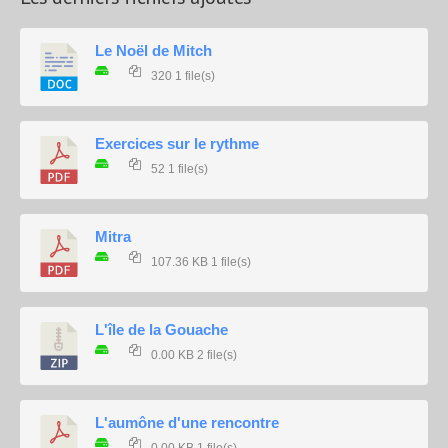
Le Noël de Mitch
320
1 file(s)
Exercices sur le rythme
52
1 file(s)
Mitra
107.36 KB
1 file(s)
L'île de la Gouache
0.00 KB
2 file(s)
L'aumône d'une rencontre