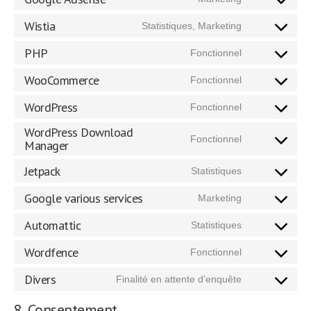
Consent
to
Wistia
Statistiques, Marketing
Consent
service
to
google-
PHP
Fonctionnel
Consent
service
adsense
to
wistia
WooCommerce
Fonctionnel
Consent
service
to
php
WordPress
Fonctionnel
Consent
service
to
WordPress Download
woocommerc
Fonctionnel
service
Manager
Consent
wordpress
to
Jetpack
Statistiques
service
Consent
wordpress-
to
Google various services
Marketing
Consent
download-
service
to
manager
jetpack
Automattic
Statistiques
Consent
service
to
google-
Wordfence
Fonctionnel
Consent
service
various-
to
automattic
Divers
Finalité en attente d’enquête
services
Consent
service
to
wordfence
8. Consentement