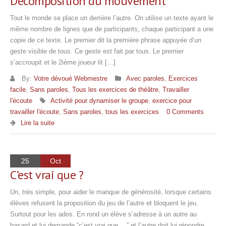
Décomposition du mouvement
Tout le monde se place un derrière l’autre. On utilise un texte ayant le
même nombre de lignes que de participants, chaque participant a une
copie de ce texte. Le premier dit la première phrase appuyée d’un
geste visible de tous. Ce geste est fait par tous. Le premier
s’accroupit et le 2ième joueur lit […]
By:
Votre dévoué Webmestre
Avec paroles
,
Exercices
facile
,
Sans paroles
,
Tous les exercices de théâtre
,
Travailler
l'écoute
Activité pour dynamiser le groupe
,
exercice pour
travailler l'écoute
,
Sans paroles
,
tous les exercices
0 Comments
Lire la suite
25
Oct
C’est vrai que ?
Un, très simple, pour aider le manque de générosité, lorsque certains
élèves refusent la proposition du jeu de l’autre et bloquent le jeu.
Surtout pour les ados. En rond un élève s’adresse à un autre au
hasard et lui demande “c’est vrai que….” et l’autre doit lui répondre