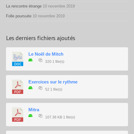
La rencontre étrange
10 novembre 2019
Folle poursuite
10 novembre 2019
Les derniers fichiers ajoutés
Le Noël de Mitch
320
1 file(s)
Exercices sur le rythme
52
1 file(s)
Mitra
107.36 KB
1 file(s)