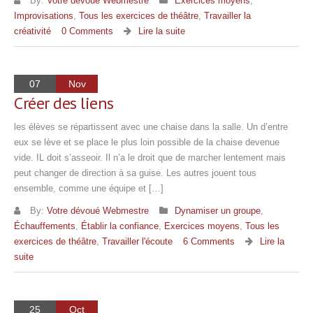
By:
Votre dévoué Webmestre
Exercices moyens
,
Improvisations
,
Tous les exercices de théâtre
,
Travailler la
créativité
0 Comments
Lire la suite
07
Nov
Créer des liens
les élèves se répartissent avec une chaise dans la salle. Un d’entre
eux se lève et se place le plus loin possible de la chaise devenue
vide. IL doit s’asseoir. Il n’a le droit que de marcher lentement mais
peut changer de direction à sa guise. Les autres jouent tous
ensemble, comme une équipe et […]
By:
Votre dévoué Webmestre
Dynamiser un groupe
,
Échauffements
,
Établir la confiance
,
Exercices moyens
,
Tous les
exercices de théâtre
,
Travailler l'écoute
6 Comments
Lire la
suite
25
Oct