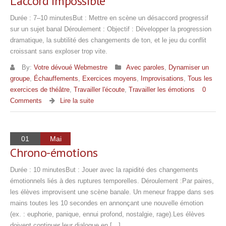
L’accord impossible
Durée : 7–10 minutesBut : Mettre en scène un désaccord progressif
sur un sujet banal Déroulement : Objectif : Développer la progression
dramatique, la subtilité des changements de ton, et le jeu du conflit
croissant sans exploser trop vite.
By:
Votre dévoué Webmestre
Avec paroles
,
Dynamiser un
groupe
,
Échauffements
,
Exercices moyens
,
Improvisations
,
Tous les
exercices de théâtre
,
Travailler l'écoute
,
Travailler les émotions
0
Comments
Lire la suite
01
Mai
Chrono-émotions
Durée : 10 minutesBut : Jouer avec la rapidité des changements
émotionnels liés à des ruptures temporelles. Déroulement :Par paires,
les élèves improvisent une scène banale. Un meneur frappe dans ses
mains toutes les 10 secondes en annonçant une nouvelle émotion
(ex. : euphorie, panique, ennui profond, nostalgie, rage).Les élèves
doivent continuer leur dialogue en […]