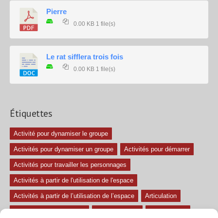
Pierre
0.00 KB
1 file(s)
Le rat sifflera trois fois
0.00 KB
1 file(s)
Étiquettes
Activité pour dynamiser le groupe
Activités pour dynamiser un groupe
Activités pour démarrer
Activités pour travailler les personnages
Activités à partir de l'utilisation de l'espace
Activités à partir de l’utilisation de l’espace
Articulation
Atelier mise en confiance
Ateliers théâtre
Avec paroles