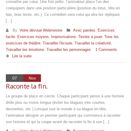
connaître par cœur. Une fois prêts, l’animateur place l’un des
coéquipiers dans une position particulière (position du lotus, tête en
bas, bras levés, etc.). Ce comédien sera celui qui dira les répliques
[…]
By:
Votre dévoué Webmestre
Avec paroles
,
Exercices
facile
,
Exercices moyens
,
Improvisations
,
Textes à jouer
,
Tous les
exercices de théâtre
,
Travailler l'écoute
,
Travailler la créativité
,
Travailler les émotions
,
Travailler les personnages
1 Comments
Lire la suite
07
Nov
Raconte la fin.
Le groupe de place en cercle. Chaque participant pense à une histoire
drôle plus ou moins longue (éviter les blagues très courtes,
devinettes, etc.) Lorsque tout le monde à sa blague en tête,
l’animateur désigne un premier participant qui commence à raconter
son histoire et qui la coupe avant de raconter la fin à son […]