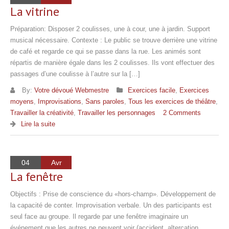
La vitrine
Préparation: Disposer 2 coulisses, une à cour, une à jardin. Support
musical nécessaire. Contexte : Le public se trouve derrière une vitrine
de café et regarde ce qui se passe dans la rue. Les animés sont
répartis de manière égale dans les 2 coulisses. Ils vont effectuer des
passages d’une coulisse à l’autre sur la […]
By:
Votre dévoué Webmestre
Exercices facile
,
Exercices
moyens
,
Improvisations
,
Sans paroles
,
Tous les exercices de théâtre
,
Travailler la créativité
,
Travailler les personnages
2 Comments
Lire la suite
04
Avr
La fenêtre
Objectifs : Prise de conscience du «hors-champ». Développement de
la capacité de conter. Improvisation verbale. Un des participants est
seul face au groupe. Il regarde par une fenêtre imaginaire un
événement que les autres ne peuvent voir (accident, altercation,