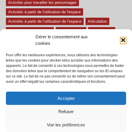
Activités pour travailler les personnages
Activités à partir de l'utilisation de l'espace
Activités à partir de l’utilisation de l’espace
Articulation
Atelier mise en confiance
Ateliers théâtre
Avec paroles
Gérer le consentement aux
Avec son
exercice pour travailler l'écoute
Exercices difficiles
cookies
Exercices facile
Exercices moyens
Improvisations
Pour offrir les meilleures expériences, nous utilisons des technologies
Le regard et la voix
Pièce pour enfant
Sans paroles
telles que les cookies pour stocker et/ou accéder aux informations des
appareils. Le fait de consentir à ces technologies nous permettra de traiter
Secondaire
séances
tous les exercices
des données telles que le comportement de navigation ou les ID uniques
sur ce site. Le fait de ne pas consentir ou de retirer son consentement peut
Tous les exercices de théâtre
avoir un effet négatif sur certaines caractéristiques et fonctions.
Accepter
Refuser
© 2002-2020 - Tous droits réservés - Dramaction.qc.ca -
Productions RVA
inc.
Voir les préférences