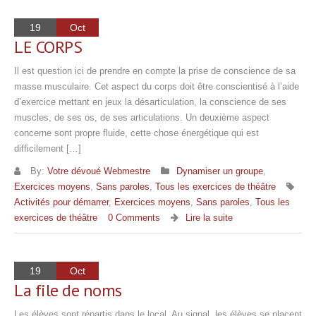
19
Oct
LE CORPS
Il est question ici de prendre en compte la prise de conscience de sa
masse musculaire. Cet aspect du corps doit être conscientisé à l’aide
d’exercice mettant en jeux la désarticulation, la conscience de ses
muscles, de ses os, de ses articulations. Un deuxième aspect
concerne sont propre fluide, cette chose énergétique qui est
difficilement […]
By:
Votre dévoué Webmestre
Dynamiser un groupe
,
Exercices moyens
,
Sans paroles
,
Tous les exercices de théâtre
Activités pour démarrer
,
Exercices moyens
,
Sans paroles
,
Tous les
exercices de théâtre
0 Comments
Lire la suite
19
Oct
La file de noms
Les élèves sont répartis dans le local. Au signal, les élèves se placent