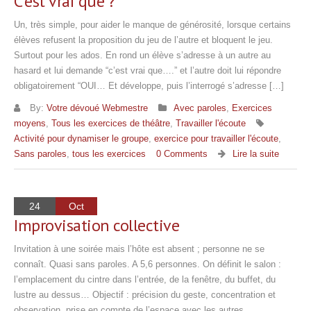
C’est vrai que ?
Un, très simple, pour aider le manque de générosité, lorsque certains
élèves refusent la proposition du jeu de l’autre et bloquent le jeu.
Surtout pour les ados. En rond un élève s’adresse à un autre au
hasard et lui demande “c’est vrai que….” et l’autre doit lui répondre
obligatoirement “OUI… Et développe, puis l’interrogé s’adresse […]
By:
Votre dévoué Webmestre
Avec paroles
,
Exercices
moyens
,
Tous les exercices de théâtre
,
Travailler l'écoute
Activité pour dynamiser le groupe
,
exercice pour travailler l'écoute
,
Sans paroles
,
tous les exercices
0 Comments
Lire la suite
24
Oct
Improvisation collective
Invitation à une soirée mais l’hôte est absent ; personne ne se
connaît. Quasi sans paroles. A 5,6 personnes. On définit le salon :
l’emplacement du cintre dans l’entrée, de la fenêtre, du buffet, du
lustre au dessus… Objectif : précision du geste, concentration et
observation, prise en compte de l’espace avec les autres.