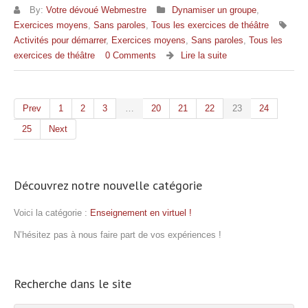
By:
Votre dévoué Webmestre
Dynamiser un groupe
,
Exercices moyens
,
Sans paroles
,
Tous les exercices de théâtre
Activités pour démarrer
,
Exercices moyens
,
Sans paroles
,
Tous les
exercices de théâtre
0 Comments
Lire la suite
Prev
1
2
3
…
20
21
22
23
24
25
Next
Découvrez notre nouvelle catégorie
Voici la catégorie :
Enseignement en virtuel !
N’hésitez pas à nous faire part de vos expériences !
Recherche dans le site