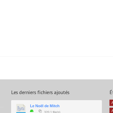
rches)
Les derniers fichiers ajoutés
É
A
Le Noël de Mitch
320
1 file(s)