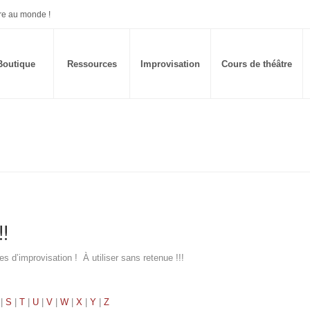
re au monde !
Boutique
Ressources
Improvisation
Cours de théâtre
!
 d’improvisation ! À utiliser sans retenue !!!
|
S
|
T
|
U
|
V
|
W
|
X
|
Y
|
Z