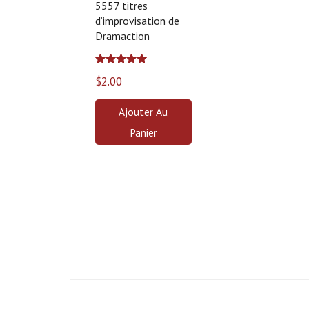
5557 titres
d’improvisation de
Dramaction
Note
5.00
$
2.00
sur 5
Ajouter Au
Panier