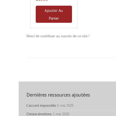
Ajouter Au
Panier
Merci de contribuer au succès de ce site !
thème d’inprovisation (mot mal écrit pour faciliter les reche
Dernières ressources ajoutées
L’accord impossible
6 mai 2025
Chrono-émotions
1 mai 2025