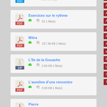
A
A
Exercices sur le rythme
A
52
1 file(s)
A
A
Mitra
107.36 KB
1 file(s)
e
E
L'île de la Gouache
0.00 KB
2 file(s)
L
L'aumône d'une rencontre
T
0.00 KB
1 file(s)
Pierre