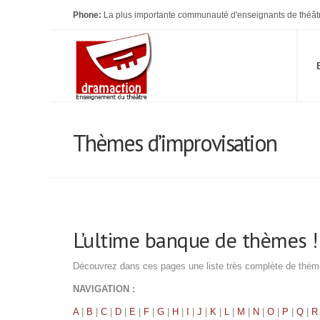
Phone:
La plus importante communauté d'enseignants de théât
Thèmes d’improvisation
L’ultime banque de thèmes !!
Découvrez dans ces pages une liste très complète de thèmes
NAVIGATION :
A
|
B
|
C
|
D
|
E
|
F
|
G
|
H
|
I
|
J
|
K
|
L
|
M
|
N
|
O
|
P
|
Q
|
R