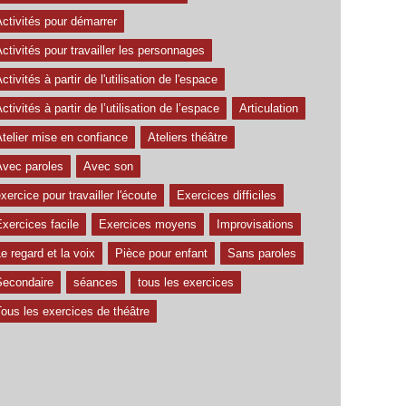
ctivités pour démarrer
ctivités pour travailler les personnages
ctivités à partir de l'utilisation de l'espace
ctivités à partir de l’utilisation de l’espace
Articulation
telier mise en confiance
Ateliers théâtre
Avec paroles
Avec son
xercice pour travailler l'écoute
Exercices difficiles
xercices facile
Exercices moyens
Improvisations
e regard et la voix
Pièce pour enfant
Sans paroles
Secondaire
séances
tous les exercices
ous les exercices de théâtre