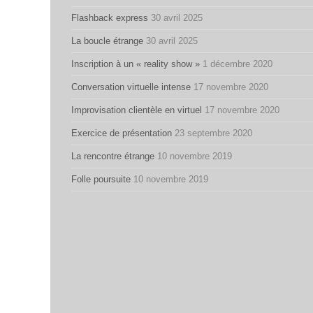
Flashback express
30 avril 2025
La boucle étrange
30 avril 2025
Inscription à un « reality show »
1 décembre 2020
Conversation virtuelle intense
17 novembre 2020
Improvisation clientèle en virtuel
17 novembre 2020
Exercice de présentation
23 septembre 2020
La rencontre étrange
10 novembre 2019
Folle poursuite
10 novembre 2019