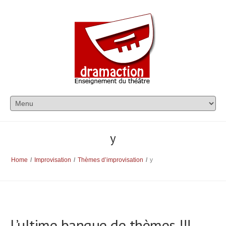
y
Home
/
Improvisation
/
Thèmes d’improvisation
/
y
L’ultime banque de thèmes !!!