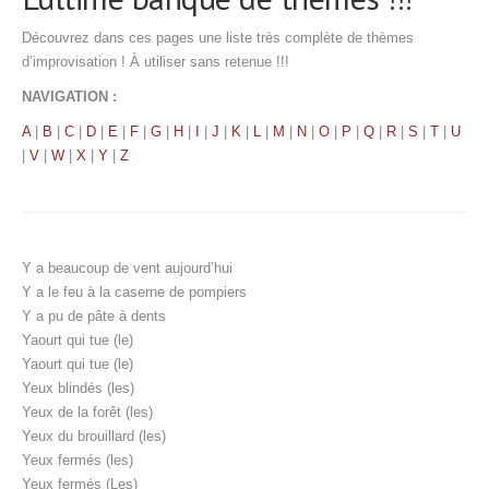
Découvrez dans ces pages une liste très complète de thèmes
d’improvisation ! À utiliser sans retenue !!!
NAVIGATION :
A
|
B
|
C
|
D
|
E
|
F
|
G
|
H
|
I
|
J
|
K
|
L
|
M
|
N
|
O
|
P
|
Q
|
R
|
S
|
T
|
U
|
V
|
W
|
X
|
Y
|
Z
Y a beaucoup de vent aujourd’hui
Y a le feu à la caserne de pompiers
Y a pu de pâte à dents
Yaourt qui tue (le)
Yaourt qui tue (le)
Yeux blindés (les)
Yeux de la forêt (les)
Yeux du brouillard (les)
Yeux fermés (les)
Yeux fermés (Les)