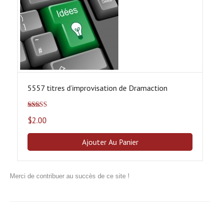
5557 titres d’improvisation de Dramaction
Note
5.00
sur
$
2.00
5
Ajouter Au Panier
Merci de contribuer au succès de ce site !