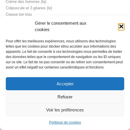
Crème des hommes (la)
Crépuscule et 3 gitanes (le)
Creuse ton trou
Cri (le)
Gérer le consentement aux
Cri dans l’océan (un)
cookies
Cri du coeur (le)
Criée (à la)
Pour offrir les meilleures expériences, nous utilisons des technologies
Criez «_____ » et vous sera exaucé!
telles que les cookies pour stocker et/ou accéder aux informations des
appareils. Le fait de consentir à ces technologies nous permettra de traiter
Crime de l’épicier (le)
des données telles que le comportement de navigation ou les ID uniques
Crime de lèse majesté*
sur ce site. Le fait de ne pas consentir ou de retirer son consentement peut
Crime en direct
avoir un effet négatif sur certaines caractéristiques et fonctions.
Crime inexplicable (un)
Crime ne plaît pas (Le)
Accepter
Crise de confiance
Crise est à nos portes (la)
Refuser
Cristaux et diamants
Critique, un si joli métier
Voir les préférences
Croisière des spectres (la)
Croix de bois, crois de verre, si je bois je retourne chez ma mère
Politique de cookies
Croix de bois, croix de fer
Croix et des voix (des)*