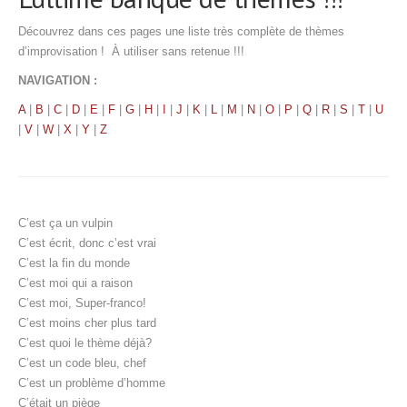
Découvrez dans ces pages une liste très complète de thèmes
d’improvisation ! À utiliser sans retenue !!!
NAVIGATION :
A
|
B
|
C
|
D
|
E
|
F
|
G
|
H
|
I
|
J
|
K
|
L
|
M
|
N
|
O
|
P
|
Q
|
R
|
S
|
T
|
U
|
V
|
W
|
X
|
Y
|
Z
C’est ça un vulpin
C’est écrit, donc c’est vrai
C’est la fin du monde
C’est moi qui a raison
C’est moi, Super-franco!
C’est moins cher plus tard
C’est quoi le thème déjà?
C’est un code bleu, chef
C’est un problème d’homme
C’était un piège