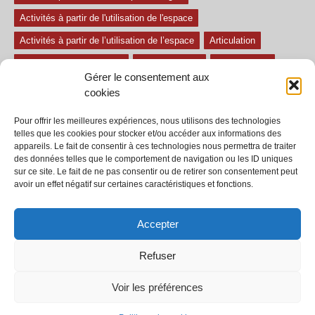
Activités à partir de l'utilisation de l'espace
Activités à partir de l’utilisation de l’espace
Articulation
Atelier mise en confiance
Ateliers théâtre
Avec paroles
Gérer le consentement aux
Avec son
exercice pour travailler l'écoute
Exercices difficiles
cookies
Exercices facile
Exercices moyens
Improvisations
Pour offrir les meilleures expériences, nous utilisons des technologies
Le regard et la voix
Pièce pour enfant
Sans paroles
telles que les cookies pour stocker et/ou accéder aux informations des
appareils. Le fait de consentir à ces technologies nous permettra de traiter
Secondaire
séances
tous les exercices
des données telles que le comportement de navigation ou les ID uniques
sur ce site. Le fait de ne pas consentir ou de retirer son consentement peut
Tous les exercices de théâtre
avoir un effet négatif sur certaines caractéristiques et fonctions.
Accepter
Refuser
© 2002-2020 - Tous droits réservés - Dramaction.qc.ca -
Productions RVA
inc.
Voir les préférences
À propos
Termes et conditions