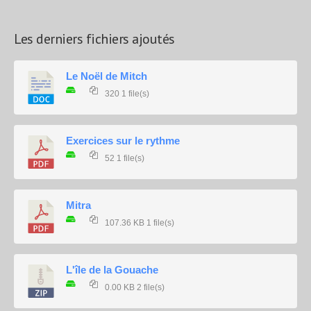
Les derniers fichiers ajoutés
Le Noël de Mitch
320
1 file(s)
Exercices sur le rythme
52
1 file(s)
Mitra
107.36 KB
1 file(s)
L'île de la Gouache
0.00 KB
2 file(s)