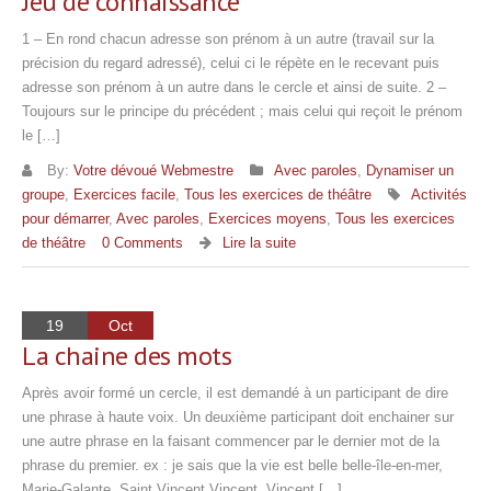
Jeu de connaissance
1 – En rond chacun adresse son prénom à un autre (travail sur la
précision du regard adressé), celui ci le répète en le recevant puis
adresse son prénom à un autre dans le cercle et ainsi de suite. 2 –
Toujours sur le principe du précédent ; mais celui qui reçoit le prénom
le […]
By:
Votre dévoué Webmestre
Avec paroles
,
Dynamiser un
groupe
,
Exercices facile
,
Tous les exercices de théâtre
Activités
pour démarrer
,
Avec paroles
,
Exercices moyens
,
Tous les exercices
de théâtre
0 Comments
Lire la suite
19
Oct
La chaine des mots
Après avoir formé un cercle, il est demandé à un participant de dire
une phrase à haute voix. Un deuxième participant doit enchainer sur
une autre phrase en la faisant commencer par le dernier mot de la
phrase du premier. ex : je sais que la vie est belle belle-île-en-mer,
Marie-Galante, Saint Vincent Vincent, Vincent […]