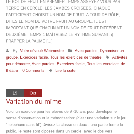
LE BOL DE FRUIT EN PREMIER TEMPS ASSEYEZ-VOUS PAR
TERRE EN CERCLE, LES JAMBES CROISÉES. CHAQUE
PARTICIPANT CHOISIT UN NOM DE FRUIT. A TOUR DE RÔLE,
DITES LE NOM DE VOTRE FRUIT AU GROUPE. IL EST
IMPORTANT QUE CHACUN AIT UN NOM DE FRUIT DIFFÉRENT.
DEUXIÈME TEMPS 1-MAÎTRISEZ LE RYTHME SUIVANT: i)
FRAPPER LA PAUME […]
By:
Votre dévoué Webmestre
Avec paroles
,
Dynamiser un
groupe
,
Exercices facile
,
Tous les exercices de théâtre
Activités
pour démarrer
,
Avec paroles
,
Exercices facile
,
Tous les exercices de
théâtre
0 Comments
Lire la suite
19
Oct
Variation du mime
Voici un exercice pour les élèves de 9 -10 ans pour developer le
sense d’observation et la mémorisation: (c’est une variation sur le jeu
” telephone sans fil”) Divisez la classe en deux : une partie forme le
public, le reste sont diposes dans un cercle, avec le dos vers