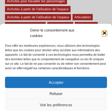
Activités pour travailler les personnages
Activités à partir de l'utilisation de l'espace
Activités à partir de l’utilisation de l’espace
Articulation
Atelier mise en confiance
Ateliers théâtre
Avec paroles
Gérer le consentement aux
Avec son
exercice pour travailler l'écoute
Exercices difficiles
cookies
Exercices facile
Exercices moyens
Improvisations
Pour offrir les meilleures expériences, nous utilisons des technologies
Le regard et la voix
Pièce pour enfant
Sans paroles
telles que les cookies pour stocker et/ou accéder aux informations des
appareils. Le fait de consentir à ces technologies nous permettra de traiter
Secondaire
séances
tous les exercices
des données telles que le comportement de navigation ou les ID uniques
sur ce site. Le fait de ne pas consentir ou de retirer son consentement peut
Tous les exercices de théâtre
avoir un effet négatif sur certaines caractéristiques et fonctions.
Accepter
Refuser
© 2002-2020 - Tous droits réservés - Dramaction.qc.ca -
Productions RVA
inc.
Voir les préférences