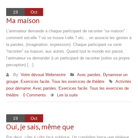
19
Oct
Ma maison
L’animateur demande à chaque participant de raconter “sa maison” :
comment est-elle ? où se trouve t-elle ? etc… on associe les gestes à
la paroles, (imagination, expression). Chaque participant va venir
“raconter” sa maison, aux autres. Quand tout le monde est passé,
l’animateur va demander à un participant de raconter (selon sa propre
perception) […]
By:
Votre dévoué Webmestre
Avec paroles
,
Dynamiser un
groupe
,
Exercices facile
,
Tous les exercices de théâtre
Activités
pour démarrer
,
Avec paroles
,
Exercices facile
,
Tous les exercices de
théâtre
0 Comments
Lire la suite
19
Oct
Oui, je sais, même que
Par deux, côte à côte face publique. Un comédien lance une réplique.