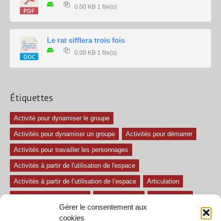
0.00 KB
1 file(s)
Le rat sifflera trois fois
0.00 KB
1 file(s)
Étiquettes
Activité pour dynamiser le groupe
Activités pour dynamiser un groupe
Activités pour démarrer
Activités pour travailler les personnages
Activités à partir de l'utilisation de l'espace
Activités à partir de l’utilisation de l’espace
Articulation
Atelier mise en confiance
Ateliers théâtre
Avec paroles
Gérer le consentement aux
Avec son
exercice pour travailler l'écoute
Exercices difficiles
cookies