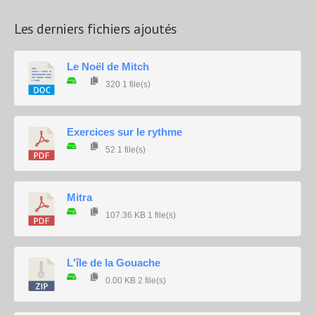
Les derniers fichiers ajoutés
Le Noël de Mitch
320
1 file(s)
Exercices sur le rythme
52
1 file(s)
Mitra
107.36 KB
1 file(s)
L'île de la Gouache
0.00 KB
2 file(s)