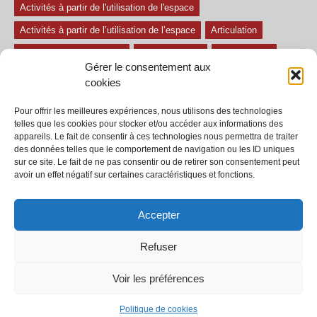
Activités à partir de l'utilisation de l'espace
Activités à partir de l’utilisation de l’espace
Articulation
Atelier mise en confiance
Ateliers théâtre
Avec paroles
Gérer le consentement aux
Avec son
exercice pour travailler l'écoute
Exercices difficiles
cookies
Exercices facile
Exercices moyens
Improvisations
Pour offrir les meilleures expériences, nous utilisons des technologies
Le regard et la voix
Pièce pour enfant
Sans paroles
telles que les cookies pour stocker et/ou accéder aux informations des
appareils. Le fait de consentir à ces technologies nous permettra de traiter
Secondaire
séances
tous les exercices
des données telles que le comportement de navigation ou les ID uniques
sur ce site. Le fait de ne pas consentir ou de retirer son consentement peut
Tous les exercices de théâtre
avoir un effet négatif sur certaines caractéristiques et fonctions.
Accepter
Refuser
© 2002-2020 - Tous droits réservés - Dramaction.qc.ca -
Productions RVA
inc.
Voir les préférences
À propos
Termes et conditions
Politique de cookies