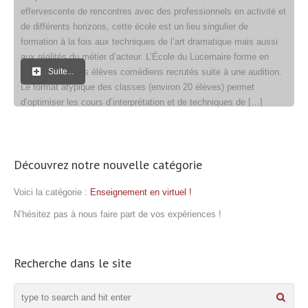
effervescente de rencontres avec des professionnels en activité et
de différents horizons, cette école est un lieu singulier de
formation à la fois aux techniques de l’art dramatique mais aussi
aux réalités du métier d’acteur. L’École du Lucernaire forme en
deux années des élèves comédiens recrutés suite à une audition.
Suite...
Le format atypique des classes (environ 20 élèves) permet
d’optimiser les cours d’interprétation et de techniques de […]
Découvrez notre nouvelle catégorie
Voici la catégorie :
Enseignement en virtuel !
N’hésitez pas à nous faire part de vos expériences !
Recherche dans le site