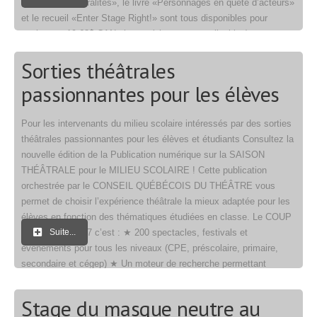
volumes «Théâtralités», le livre «Personnages en quête d’acteurs»
et le recueil «Enter Stage Right!» sont tous disponibles pour
seulement 19,68$ CAN chacun (plus taxes applicables) pour tout
le mois de juin, une réduction de plus de […]
Sorties théâtrales
passionnantes pour les élèves
Pour les intervenants du milieu scolaire intéressés par des sorties
théâtrales passionnantes pour les élèves et étudiants Consultez la
nouvelle édition de la Publication numérique sur la SAISON
THÉÂTRALE pour le MILIEU SCOLAIRE ! Cette publication
orchestrée par le CONSEIL QUÉBÉCOIS DU THÉÂTRE vous
permet de choisir l’expérience théâtrale la mieux adaptée pour les
élèves en fonction des thématiques étudiées en classe. Le COUP
D’ŒIL 2016-2017 c’est : ★ 200 spectacles, festivals et
Suite...
événements pour tous les niveaux (CPE, préscolaire, primaire,
secondaire et cégep) ★ Un moteur de recherche permettant
de sélectionner des spectacles selon plusieurs critères ★ Une
publication numérique offrant la possibilité d’enregistrer et
Stage du masque neutre au
d’adresser vos choix de […]