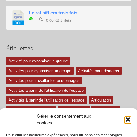
Le rat sifflera trois fois
0.00 KB
1 file(s)
Étiquettes
Activité pour dynamiser le groupe
Activités pour dynamiser un groupe
Activités pour démarrer
Activités pour travailler les personnages
Activités à partir de l'utilisation de l'espace
Activités à partir de l’utilisation de l’espace
Articulation
Atelier mise en confiance
Ateliers théâtre
Avec paroles
Gérer le consentement aux
Avec son
exercice pour travailler l'écoute
Exercices difficiles
cookies
Exercices facile
Exercices moyens
Improvisations
Pour offrir les meilleures expériences, nous utilisons des technologies