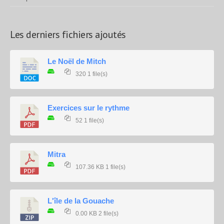
Les derniers fichiers ajoutés
Le Noël de Mitch
320
1 file(s)
Exercices sur le rythme
52
1 file(s)
Mitra
107.36 KB
1 file(s)
L'île de la Gouache
0.00 KB
2 file(s)