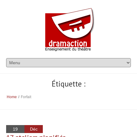
Étiquette :
Home
/
Forfait
19
Déc