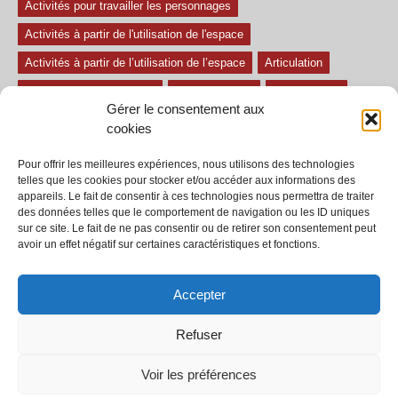
Activités pour travailler les personnages
Activités à partir de l'utilisation de l'espace
Activités à partir de l’utilisation de l’espace
Articulation
Atelier mise en confiance
Ateliers théâtre
Avec paroles
Gérer le consentement aux
Avec son
exercice pour travailler l'écoute
Exercices difficiles
cookies
Exercices facile
Exercices moyens
Improvisations
Pour offrir les meilleures expériences, nous utilisons des technologies
Le regard et la voix
Pièce pour enfant
Sans paroles
telles que les cookies pour stocker et/ou accéder aux informations des
appareils. Le fait de consentir à ces technologies nous permettra de traiter
Secondaire
séances
tous les exercices
des données telles que le comportement de navigation ou les ID uniques
sur ce site. Le fait de ne pas consentir ou de retirer son consentement peut
Tous les exercices de théâtre
avoir un effet négatif sur certaines caractéristiques et fonctions.
Accepter
Refuser
© 2002-2020 - Tous droits réservés - Dramaction.qc.ca -
Productions RVA
inc.
Voir les préférences