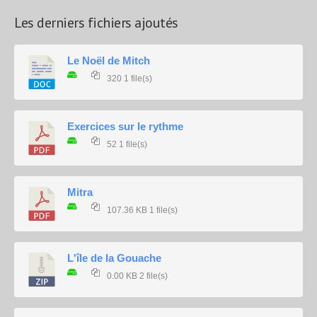
Les derniers fichiers ajoutés
Le Noël de Mitch
320
1 file(s)
Exercices sur le rythme
52
1 file(s)
Mitra
107.36 KB
1 file(s)
L'île de la Gouache
0.00 KB
2 file(s)