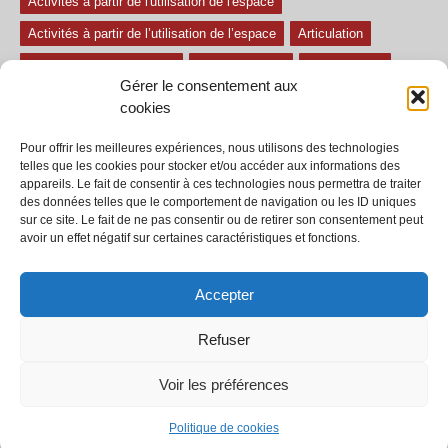
Activités à partir de l'utilisation de l'espace
Activités à partir de l’utilisation de l’espace
Articulation
Atelier mise en confiance
Ateliers théâtre
Avec paroles
Gérer le consentement aux
Avec son
exercice pour travailler l'écoute
Exercices difficiles
cookies
Exercices facile
Exercices moyens
Improvisations
Pour offrir les meilleures expériences, nous utilisons des technologies
Le regard et la voix
Pièce pour enfant
Sans paroles
telles que les cookies pour stocker et/ou accéder aux informations des
appareils. Le fait de consentir à ces technologies nous permettra de traiter
Secondaire
séances
tous les exercices
des données telles que le comportement de navigation ou les ID uniques
sur ce site. Le fait de ne pas consentir ou de retirer son consentement peut
Tous les exercices de théâtre
avoir un effet négatif sur certaines caractéristiques et fonctions.
Accepter
Refuser
© 2002-2020 - Tous droits réservés - Dramaction.qc.ca -
Productions RVA
inc.
Voir les préférences
À propos
Termes et conditions
Politique de cookies