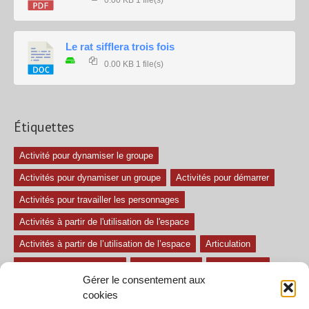
0.00 KB
1 file(s)
Le rat sifflera trois fois
0.00 KB
1 file(s)
Étiquettes
Activité pour dynamiser le groupe
Activités pour dynamiser un groupe
Activités pour démarrer
Activités pour travailler les personnages
Activités à partir de l'utilisation de l'espace
Activités à partir de l’utilisation de l’espace
Articulation
Atelier mise en confiance
Ateliers théâtre
Avec paroles
Gérer le consentement aux
Avec son
exercice pour travailler l'écoute
Exercices difficiles
cookies