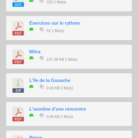
320
1 file(s)
Exercices sur le rythme
52
1 file(s)
Mitra
107.36 KB
1 file(s)
L'île de la Gouache
0.00 KB
2 file(s)
L'aumône d'une rencontre
0.00 KB
1 file(s)
Pierre