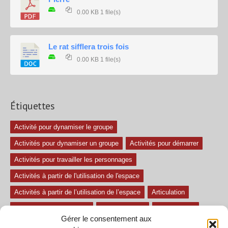
0.00 KB
1 file(s)
Le rat sifflera trois fois
0.00 KB
1 file(s)
Étiquettes
Activité pour dynamiser le groupe
Activités pour dynamiser un groupe
Activités pour démarrer
Activités pour travailler les personnages
Activités à partir de l'utilisation de l'espace
Activités à partir de l’utilisation de l’espace
Articulation
Atelier mise en confiance
Ateliers théâtre
Avec paroles
Gérer le consentement aux
Avec son
exercice pour travailler l'écoute
Exercices difficiles