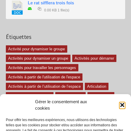
Le rat sifflera trois fois
0.00 KB
1 file(s)
Étiquettes
Activité pour dynamiser le groupe
Activités pour dynamiser un groupe
Activités pour démarrer
Activités pour travailler les personnages
Activités à partir de l'utilisation de l'espace
Activités à partir de l’utilisation de l’espace
Articulation
Atelier mise en confiance
Ateliers théâtre
Avec paroles
Gérer le consentement aux
Avec son
exercice pour travailler l'écoute
Exercices difficiles
cookies
Exercices facile
Exercices moyens
Improvisations
Pour offrir les meilleures expériences, nous utilisons des technologies
Le regard et la voix
Pièce pour enfant
Sans paroles
telles que les cookies pour stocker et/ou accéder aux informations des
appareils. Le fait de consentir à ces technologies nous permettra de traiter