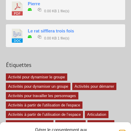
Pierre
0.00 KB
1 file(s)
Le rat sifflera trois fois
0.00 KB
1 file(s)
Étiquettes
Activité pour dynamiser le groupe
Activités pour dynamiser un groupe
Activités pour démarrer
Activités pour travailler les personnages
Activités à partir de l'utilisation de l'espace
Activités à partir de l’utilisation de l’espace
Articulation
Atelier mise en confiance
Ateliers théâtre
Avec paroles
Gérer le consentement aux