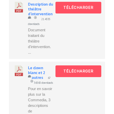
Description du
TÉLÉCHARGER
théâtre
d'intervention
21
4335
downloads
Document
traitant du
théâtre
d'intervention.
...
Le clown
TÉLÉCHARGER
blanc et 2
autres
67
36560 downloads
Pour en savoir
plus sur la
Commedia, 3
descriptions
de