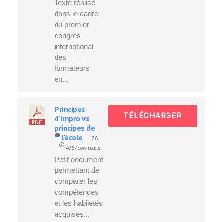
Texte réalisé
dans le cadre
du premier
congrès
international
des
formateurs
en...
Principes
TÉLÉCHARGER
d'impro vs
principes de
l'école
76
4367 downloads
Petit document
permettant de
comparer les
compétences
et les habiletés
acquises...