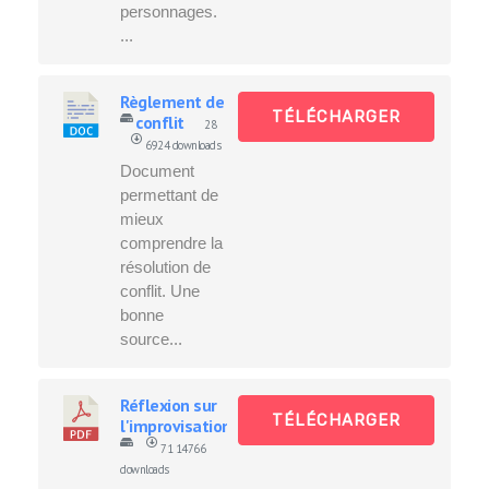
personnages.
...
Règlement de
TÉLÉCHARGER
conflit
28
6924 downloads
Document
permettant de
mieux
comprendre la
résolution de
conflit. Une
bonne
source...
Réflexion sur
TÉLÉCHARGER
l'improvisation
71
14766
downloads