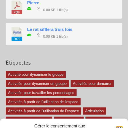
Pierre
0.00 KB
1 file(s)
Le rat sifflera trois fois
0.00 KB
1 file(s)
Étiquettes
Activité pour dynamiser le groupe
Activités pour dynamiser un groupe
Activités pour démarrer
Activités pour travailler les personnages
Activités à partir de l'utilisation de l'espace
Activités à partir de l’utilisation de l’espace
Articulation
Atelier mise en confiance
Ateliers théâtre
Avec paroles
Gérer le consentement aux