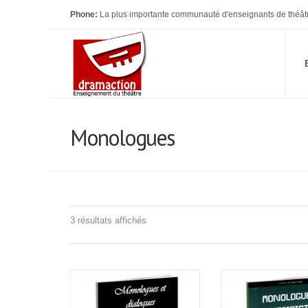
Phone:
La plus importante communauté d'enseignants de théât
Monologues
Trié
3 résultats affichés
du
plus
récent
au
plus