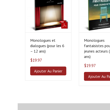
ancien
Monologues et
Monologues
dialogues (pour les 6
fantaisistes po
– 12 ans)
jeunes acteurs 
ans)
$
19.97
$
19.97
Ajouter Au Panier
Ajouter Au Pa