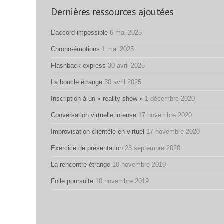
Dernières ressources ajoutées
L’accord impossible
6 mai 2025
Chrono-émotions
1 mai 2025
Flashback express
30 avril 2025
La boucle étrange
30 avril 2025
Inscription à un « reality show »
1 décembre 2020
Conversation virtuelle intense
17 novembre 2020
Improvisation clientèle en virtuel
17 novembre 2020
Exercice de présentation
23 septembre 2020
La rencontre étrange
10 novembre 2019
Folle poursuite
10 novembre 2019