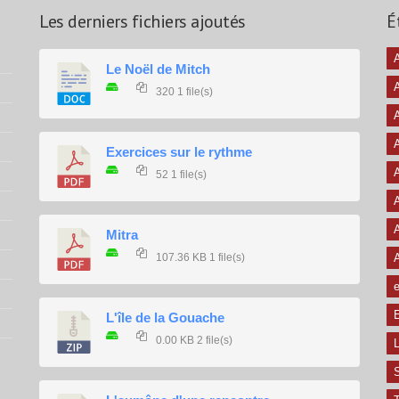
Les derniers fichiers ajoutés
É
A
Le Noël de Mitch
320
1 file(s)
A
A
Exercices sur le rythme
A
52
1 file(s)
A
A
Mitra
107.36 KB
1 file(s)
e
E
L'île de la Gouache
0.00 KB
2 file(s)
L