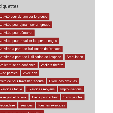
tiquettes
ctivité pour dynamiser le groupe
Activités pour dynamiser un groupe
ctivités pour démarrer
ctivités pour travailler les personnages
ctivités à partir de l'utilisation de l'espace
ctivités à partir de l’utilisation de l’espace
Articulation
telier mise en confiance
Ateliers théâtre
Avec paroles
Avec son
xercice pour travailler l'écoute
Exercices difficiles
xercices facile
Exercices moyens
Improvisations
e regard et la voix
Pièce pour enfant
Sans paroles
Secondaire
séances
tous les exercices