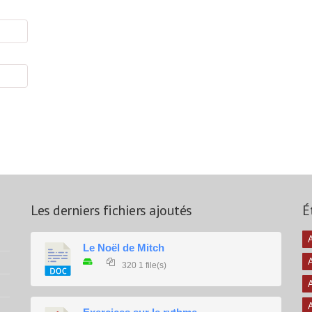
Les derniers fichiers ajoutés
É
A
Le Noël de Mitch
320
1 file(s)
A
A