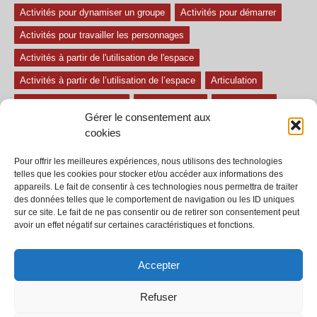
Activités pour dynamiser un groupe
Activités pour démarrer
Activités pour travailler les personnages
Activités à partir de l'utilisation de l'espace
Activités à partir de l’utilisation de l’espace
Articulation
Atelier mise en confiance
Ateliers théâtre
Avec paroles
Gérer le consentement aux
Avec son
exercice pour travailler l'écoute
Exercices difficiles
cookies
Exercices facile
Exercices moyens
Improvisations
Pour offrir les meilleures expériences, nous utilisons des technologies
Le regard et la voix
Pièce pour enfant
Sans paroles
telles que les cookies pour stocker et/ou accéder aux informations des
appareils. Le fait de consentir à ces technologies nous permettra de traiter
Secondaire
séances
tous les exercices
des données telles que le comportement de navigation ou les ID uniques
sur ce site. Le fait de ne pas consentir ou de retirer son consentement peut
Tous les exercices de théâtre
avoir un effet négatif sur certaines caractéristiques et fonctions.
Accepter
Refuser
© 2002-2020 - Tous droits réservés - Dramaction.qc.ca -
Productions RVA