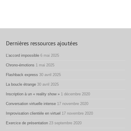
Dernières ressources ajoutées
L’accord impossible
6 mai 2025
Chrono-émotions
1 mai 2025
Flashback express
30 avril 2025
La boucle étrange
30 avril 2025
Inscription à un « reality show »
1 décembre 2020
Conversation virtuelle intense
17 novembre 2020
Improvisation clientèle en virtuel
17 novembre 2020
Exercice de présentation
23 septembre 2020