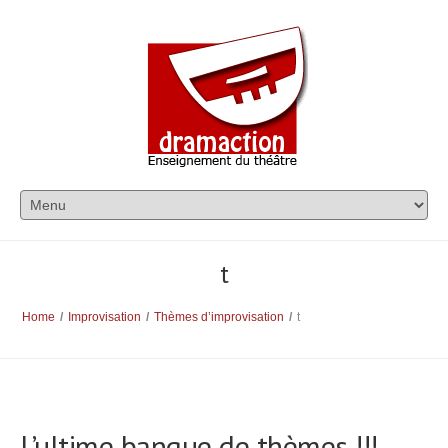
t
Home
/
Improvisation
/
Thèmes d’improvisation
/
t
L’ultime banque de thèmes !!!