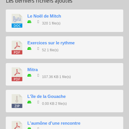
Les derniers fichiers ajoutés
Le Noël de Mitch
320
1 file(s)
Exercices sur le rythme
52
1 file(s)
Mitra
107.36 KB
1 file(s)
L'île de la Gouache
0.00 KB
2 file(s)
L'aumône d'une rencontre