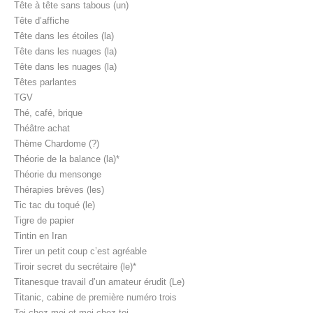
Tête à tête sans tabous (un)
Tête d’affiche
Tête dans les étoiles (la)
Tête dans les nuages (la)
Tête dans les nuages (la)
Têtes parlantes
TGV
Thé, café, brique
Théâtre achat
Thème Chardome (?)
Théorie de la balance (la)*
Théorie du mensonge
Thérapies brèves (les)
Tic tac du toqué (le)
Tigre de papier
Tintin en Iran
Tirer un petit coup c’est agréable
Tiroir secret du secrétaire (le)*
Titanesque travail d’un amateur érudit (Le)
Titanic, cabine de première numéro trois
Toi chez moi et moi chez toi