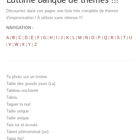
Découvrez dans ces pages une liste très complète de thèmes
d’improvisation ! À utiliser sans retenue !!!
NAVIGATION :
A
|
B
|
C
|
D
|
E
|
F
|
G
|
H
|
I
|
J
|
K
|
L
|
M
|
N
|
O
|
P
|
Q
|
R
|
S
|
T
|
U
|
V
|
W
|
X
|
Y
|
Z
Ta photo sur un timbre
Table des grands jours (La)
Tableau enchanté
Tabou
Taguer la nuit
Taille unique
Taille unique
Tais-toi et écoute
Talent phénoménal (un)
Talpa (la)°