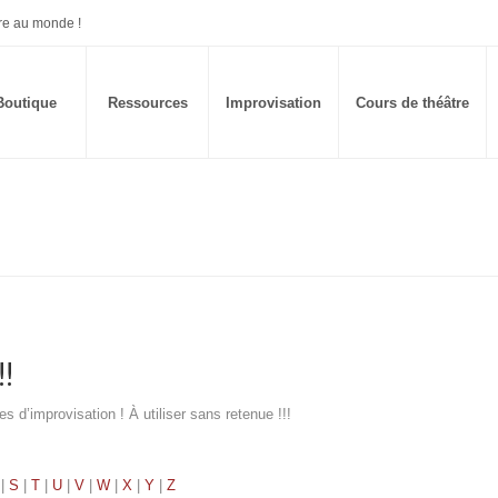
re au monde !
Boutique
Ressources
Improvisation
Cours de théâtre
!
d’improvisation ! À utiliser sans retenue !!!
|
S
|
T
|
U
|
V
|
W
|
X
|
Y
|
Z