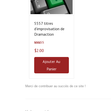
5557 titres
d’improvisation de
Dramaction
Note
5.00
sur
$
2.00
5
Ajouter Au
Panier
Merci de contribuer au succès de ce site !