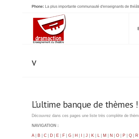
Phone:
La plus importante communauté d'enseignants de théât
v
L’ultime banque de thèmes !!
Découvrez dans ces pages une liste très complète de thèmes 
NAVIGATION :
A
|
B
|
C
|
D
|
E
|
F
|
G
|
H
|
I
|
J
|
K
|
L
|
M
|
N
|
O
|
P
|
Q
|
R