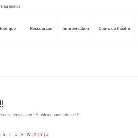
re au monde !
Boutique
Ressources
Improvisation
Cours de théâtre
!
d’improvisation ! À utiliser sans retenue !!!
|
S
|
T
|
U
|
V
|
W
|
X
|
Y
|
Z