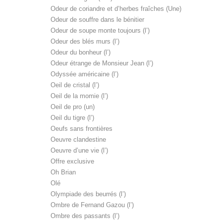
Odeur de coriandre et d’herbes fraîches (Une)
Odeur de souffre dans le bénitier
Odeur de soupe monte toujours (l’)
Odeur des blés murs (l’)
Odeur du bonheur (l’)
Odeur étrange de Monsieur Jean (l’)
Odyssée américaine (l’)
Oeil de cristal (l’)
Oeil de la momie (l’)
Oeil de pro (un)
Oeil du tigre (l’)
Oeufs sans frontières
Oeuvre clandestine
Oeuvre d’une vie (l’)
Offre exclusive
Oh Brian
Olé
Olympiade des beurrés (l’)
Ombre de Fernand Gazou (l’)
Ombre des passants (l’)