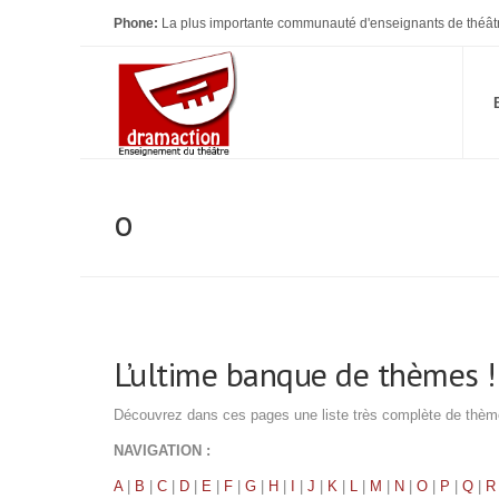
Phone:
La plus importante communauté d'enseignants de théât
o
L’ultime banque de thèmes !!
Découvrez dans ces pages une liste très complète de thèmes 
NAVIGATION :
A
|
B
|
C
|
D
|
E
|
F
|
G
|
H
|
I
|
J
|
K
|
L
|
M
|
N
|
O
|
P
|
Q
|
R