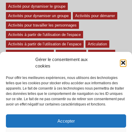
Activité pour dynamiser le groupe
Activités pour dynamiser un groupe
Activités pour démarrer
Activités pour travailler les personnages
Activités à partir de l'utilisation de l'espace
Activités à partir de l’utilisation de l’espace
Articulation
Atelier mise en confiance
Ateliers théâtre
Avec paroles
Gérer le consentement aux
Avec son
exercice pour travailler l'écoute
Exercices difficiles
cookies
Exercices facile
Exercices moyens
Improvisations
Pour offrir les meilleures expériences, nous utilisons des technologies
Le regard et la voix
Pièce pour enfant
Sans paroles
telles que les cookies pour stocker et/ou accéder aux informations des
appareils. Le fait de consentir à ces technologies nous permettra de traiter
Secondaire
séances
tous les exercices
des données telles que le comportement de navigation ou les ID uniques
sur ce site. Le fait de ne pas consentir ou de retirer son consentement peut
Tous les exercices de théâtre
avoir un effet négatif sur certaines caractéristiques et fonctions.
Accepter