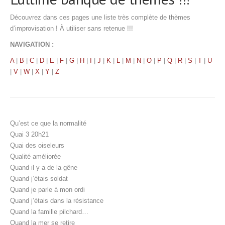
Découvrez dans ces pages une liste très complète de thèmes
d’improvisation ! À utiliser sans retenue !!!
NAVIGATION :
A
|
B
|
C
|
D
|
E
|
F
|
G
|
H
|
I
|
J
|
K
|
L
|
M
|
N
|
O
|
P
|
Q
|
R
|
S
|
T
|
U
|
V
|
W
|
X
|
Y
|
Z
Qu’est ce que la normalité
Quai 3 20h21
Quai des oiseleurs
Qualité améliorée
Quand il y a de la gêne
Quand j’étais soldat
Quand je parle à mon ordi
Quand j’étais dans la résistance
Quand la famille pilchard…
Quand la mer se retire