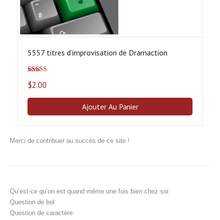
5557 titres d’improvisation de Dramaction
Note
5.00
sur
$
2.00
5
Ajouter Au Panier
Merci de contribuer au succès de ce site !
Qu’est-ce qu’on est quand même une fois bien chez soi
Question de bol
Question de caractère