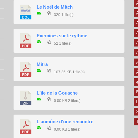
A
Le Noël de Mitch
320
1 file(s)
A
A
Exercices sur le rythme
A
52
1 file(s)
A
A
Mitra
107.36 KB
1 file(s)
e
E
L'île de la Gouache
0.00 KB
2 file(s)
L
L'aumône d'une rencontre
T
0.00 KB
1 file(s)