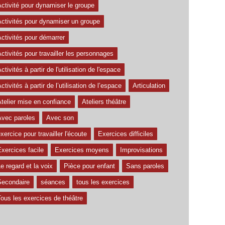
ctivité pour dynamiser le groupe
Activités pour dynamiser un groupe
ctivités pour démarrer
ctivités pour travailler les personnages
ctivités à partir de l'utilisation de l'espace
ctivités à partir de l’utilisation de l’espace
Articulation
telier mise en confiance
Ateliers théâtre
Avec paroles
Avec son
xercice pour travailler l'écoute
Exercices difficiles
xercices facile
Exercices moyens
Improvisations
e regard et la voix
Pièce pour enfant
Sans paroles
Secondaire
séances
tous les exercices
ous les exercices de théâtre