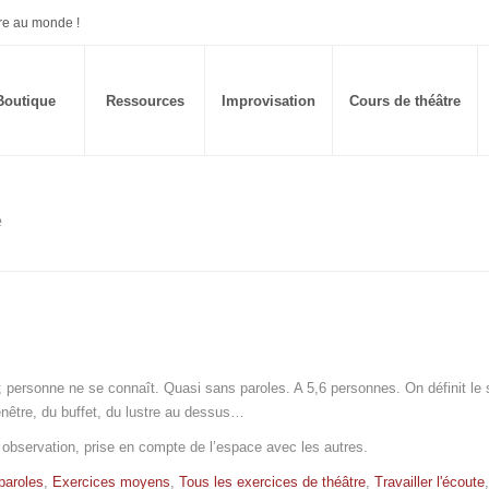
re au monde !
Boutique
Ressources
Improvisation
Cours de théâtre
e
 ; personne ne se connaît. Quasi sans paroles. A 5,6 personnes. On définit le 
enêtre, du buffet, du lustre au dessus…
t observation, prise en compte de l’espace avec les autres.
paroles
,
Exercices moyens
,
Tous les exercices de théâtre
,
Travailler l'écoute
,