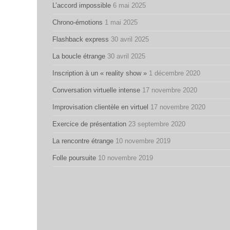
L’accord impossible
6 mai 2025
Chrono-émotions
1 mai 2025
Flashback express
30 avril 2025
La boucle étrange
30 avril 2025
Inscription à un « reality show »
1 décembre 2020
Conversation virtuelle intense
17 novembre 2020
Improvisation clientèle en virtuel
17 novembre 2020
Exercice de présentation
23 septembre 2020
La rencontre étrange
10 novembre 2019
Folle poursuite
10 novembre 2019