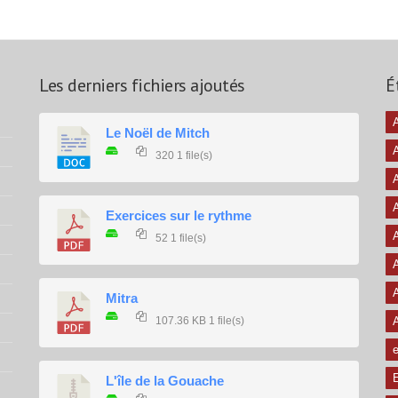
Les derniers fichiers ajoutés
É
A
Le Noël de Mitch
320
1 file(s)
A
A
Exercices sur le rythme
A
52
1 file(s)
A
A
Mitra
107.36 KB
1 file(s)
e
E
L'île de la Gouache