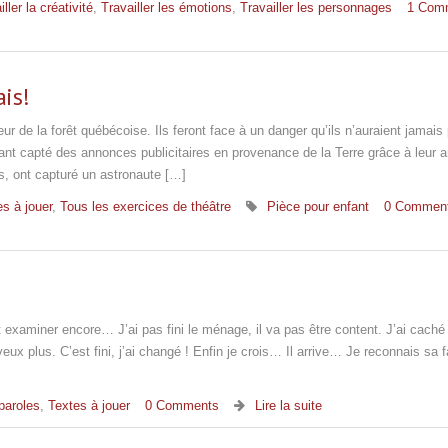
ller la créativité
,
Travailler les émotions
,
Travailler les personnages
1 Com
ais!
 de la forêt québécoise. Ils feront face à un danger qu’ils n’auraient jamais
ant capté des annonces publicitaires en provenance de la Terre grâce à leur 
es, ont capturé un astronaute […]
s à jouer
,
Tous les exercices de théâtre
Pièce pour enfant
0 Commen
out examiner encore… J’ai pas fini le ménage, il va pas être content. J’ai caché
ux plus. C’est fini, j’ai changé ! Enfin je crois… Il arrive… Je reconnais sa 
paroles
,
Textes à jouer
0 Comments
Lire la suite