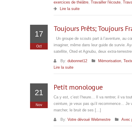
exercices de théâtre
,
Travailler l'écoute
,
Travai
Lire la suite
Toujours Prêts; Toujours Fr
17
Un groupe de scouts part à l’aventure, au cœur
imaginer, même dans leur guide de survie. Ay
Oct
satellite, Oted et Agnubu, deux extra-terrestr
By:
dubonnet12
Mémorisation
,
Texte
Lire la suite
Petit monologue
21
Ca y est, c’est l’heure… Il va rentrer, il va t
ceinture, je veux pas qu’il recommence… Je ve
Nov
marcher, le bruit de ses […]
By:
Votre dévoué Webmestre
Avec 