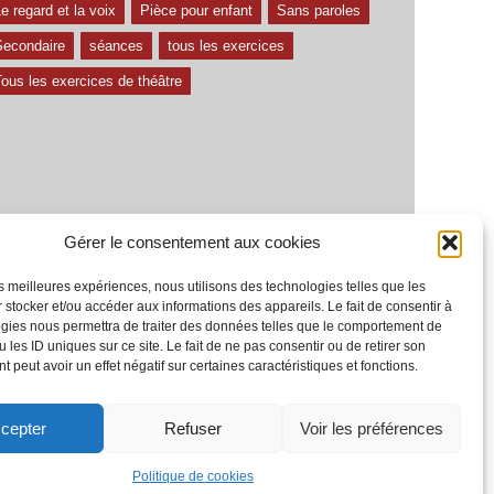
e regard et la voix
Pièce pour enfant
Sans paroles
Secondaire
séances
tous les exercices
ous les exercices de théâtre
Gérer le consentement aux cookies
les meilleures expériences, nous utilisons des technologies telles que les
 stocker et/ou accéder aux informations des appareils. Le fait de consentir à
gies nous permettra de traiter des données telles que le comportement de
 les ID uniques sur ce site. Le fait de ne pas consentir ou de retirer son
 peut avoir un effet négatif sur certaines caractéristiques et fonctions.
cepter
Refuser
Voir les préférences
Politique de cookies
À propos
Termes et conditions