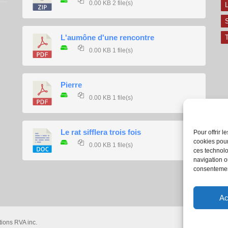
0.00 KB
2 file(s)
L
L'aumône d'une rencontre
T
0.00 KB
1 file(s)
Pierre
0.00 KB
1 file(s)
Le rat sifflera trois fois
Pour offrir 
cookies pour
0.00 KB
1 file(s)
ces technolo
navigation ou
consentement
Ac
tions RVA inc.