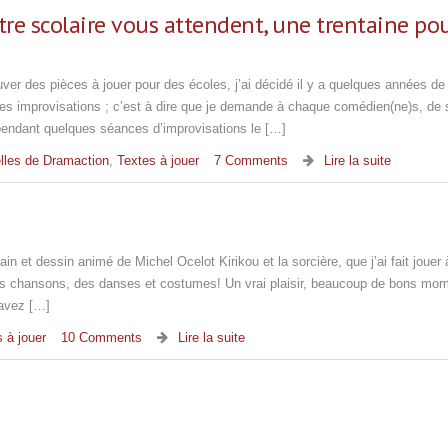
tre scolaire vous attendent, une trentaine po
r des pièces à jouer pour des écoles, j’ai décidé il y a quelques années de
des improvisations ; c’est à dire que je demande à chaque comédien(ne)s, de 
pendant quelques séances d’improvisations le […]
lles de Dramaction
,
Textes à jouer
7 Comments
Lire la suite
in et dessin animé de Michel Ocelot Kirikou et la sorcière, que j’ai fait jouer
s chansons, des danses et costumes! Un vrai plaisir, beaucoup de bons mom
 avez […]
 à jouer
10 Comments
Lire la suite