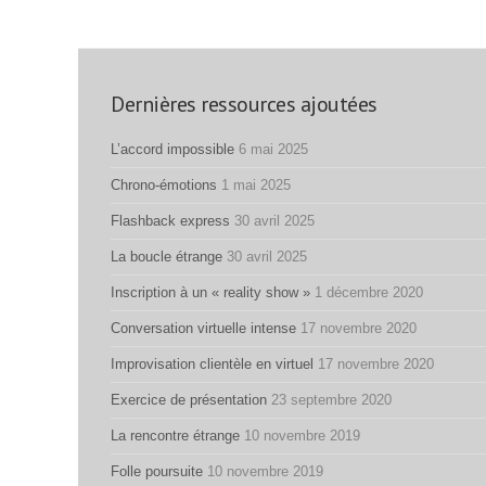
Dernières ressources ajoutées
L’accord impossible
6 mai 2025
Chrono-émotions
1 mai 2025
Flashback express
30 avril 2025
La boucle étrange
30 avril 2025
Inscription à un « reality show »
1 décembre 2020
Conversation virtuelle intense
17 novembre 2020
Improvisation clientèle en virtuel
17 novembre 2020
Exercice de présentation
23 septembre 2020
La rencontre étrange
10 novembre 2019
Folle poursuite
10 novembre 2019