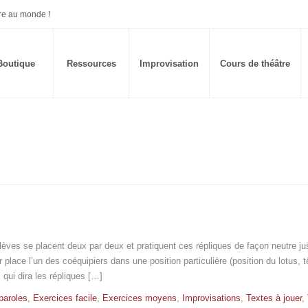
re au monde !
Boutique
Ressources
Improvisation
Cours de théâtre
lèves se placent deux par deux et pratiquent ces répliques de façon neutre ju
 place l’un des coéquipiers dans une position particulière (position du lotus, t
 qui dira les répliques […]
paroles
,
Exercices facile
,
Exercices moyens
,
Improvisations
,
Textes à jouer
,