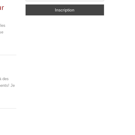
ur
 les
se
 à des
ents! Je