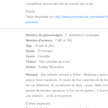
compétition provinciale afin de sauver leur école.
Extrait
Texte disponible sur
http://www.jimmydoucet.com/textes-th
jeunesse
Nombre de personnages
: 7, distribution modulable
Nombre d'acteurs
: 7 (6F et 1H)
Âge
: 13 ans et plus
Durée
: 20 minutes
Genre
: Comédie
Thème
: Une comédie de la vie
Auteur
: Andrey Myasnikov
Résumé
: Des enfants arrivent à l'hôtel « Bellevue » pour 
passer leurs vacances. À cause de leur caractère et de leu
de vue différents, ils se divisent en deux camps. Mais c
passer de bonnes vacances si l'on est en guerre... il faut t
une solution... et ils la trouveront…
Extrait seulement