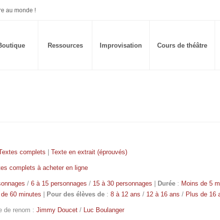
re au monde !
Boutique
Ressources
Improvisation
Cours de théâtre
Textes complets
|
Texte en extrait (éprouvés)
tes complets à acheter en ligne
rsonnages
/
6 à 15 personnages
/
15 à 30 personnages
|
Durée
:
Moins de 5 m
 de 60 minutes
|
Pour des élèves de
:
8 à 12 ans
/
12 à 16 ans
/
Plus de 16 
e de renom :
Jimmy Doucet
/
Luc Boulanger