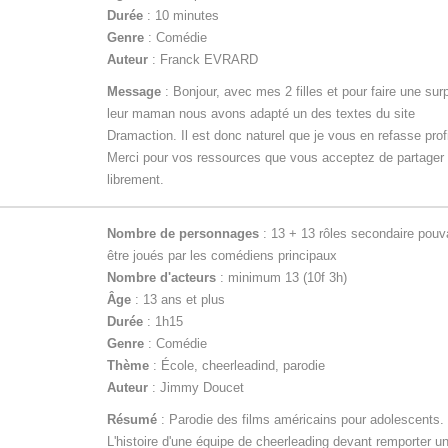
Durée
: 10 minutes
Genre
: Comédie
Auteur
: Franck EVRARD
Message
: Bonjour, avec mes 2 filles et pour faire une sur
leur maman nous avons adapté un des textes du site
Dramaction. Il est donc naturel que je vous en refasse profi
Merci pour vos ressources que vous acceptez de partager
librement.
Nombre de personnages
: 13 + 13 rôles secondaire pouv
être joués par les comédiens principaux
Nombre d'acteurs
: minimum 13 (10f 3h)
Âge
: 13 ans et plus
Durée
: 1h15
Genre
: Comédie
Thème
: École, cheerleadind, parodie
Auteur
: Jimmy Doucet
Résumé
: Parodie des films américains pour adolescents.
L'histoire d'une équipe de cheerleading devant remporter u