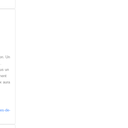
on. Un
.
ous un
ment
ix aura
tes-de-