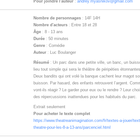
Pour joindre l'auteur
:
andrey.myasnikov@gmail.com
Nombre de personnages
: 14F 14H
Nombre d'acteurs
: Entre 18 et 28
Âge
: 8 - 13 ans
Durée
: 50 minutes
Genre
: Comédie
Auteur
: Luc Boulanger
Résumé
: Un parc dans une petite ville, un banc, un buiss
lieu tout simple qui sera le théâtre de péripéties étonnantes
Deux bandits qui ont volé la banque cachent leur magot s
buisson. Par hasard, des enfants retrouvent l’argent. Com
vont-ils réagir ? Le garder pour eux ou le rendre ? Leur cho
des répercussions inattendues pour les habitués du parc.
Extrait seulement
Pour acheter le texte complet
https://www.theatreanimagination.com/fr/textes-a-jouer/tex
theatre-pour-les-8-a-13-ans/parcenciel.html