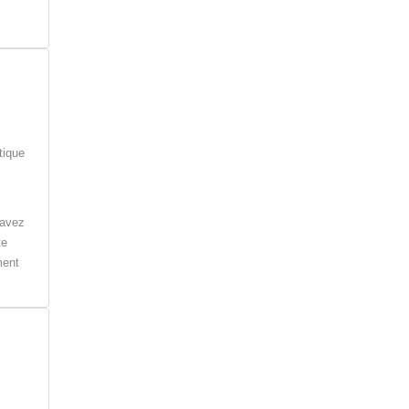
tique
'avez
te
ment