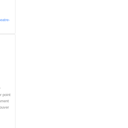
eatre-
y
r point
omment
rouver