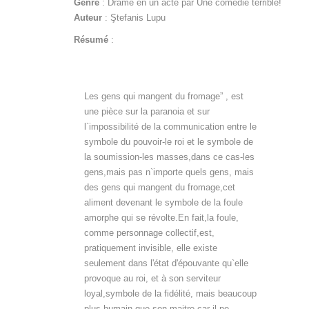
Genre
: Drame en un acte par Une comédie terrible!
Auteur
: Ştefanis Lupu
Résumé
:
Les gens qui mangent du fromage” , est
une pièce sur la paranoia et sur
l`impossibilité de la communication entre le
symbole du pouvoir-le roi et le symbole de
la soumission-les masses,dans ce cas-les
gens,mais pas n`importe quels gens, mais
des gens qui mangent du fromage,cet
aliment devenant le symbole de la foule
amorphe qui se révolte.En fait,la foule,
comme personnage collectif,est,
pratiquement invisible, elle existe
seulement dans l'état d'épouvante qu`elle
provoque au roi, et à son serviteur
loyal,symbole de la fidélité, mais beaucoup
plus humain que son maitre car il ne