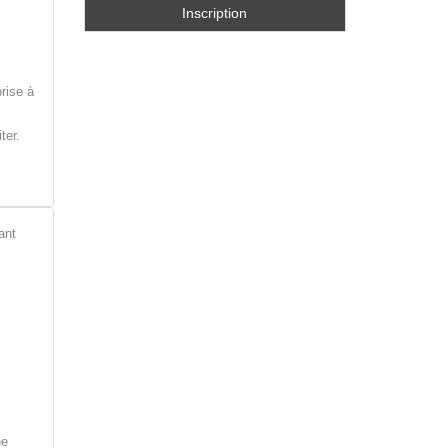
prise à
ter.
ant
ne