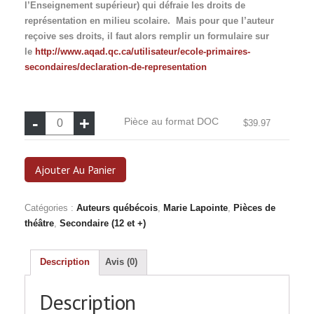
l’Enseignement supérieur) qui défraie les droits de
représentation en milieu scolaire. Mais pour que l’auteur
reçoive ses droits, il faut alors remplir un formulaire sur
le
http://www.aqad.qc.ca/utilisateur/ecole-primaires-
secondaires/declaration-de-representation
quantité
Pièce au format DOC
$
39.97
de
Pièce
au
Ajouter Au Panier
format
DOC
Catégories :
Auteurs québécois
,
Marie Lapointe
,
Pièces de
théâtre
,
Secondaire (12 et +)
Description
Avis (0)
Description