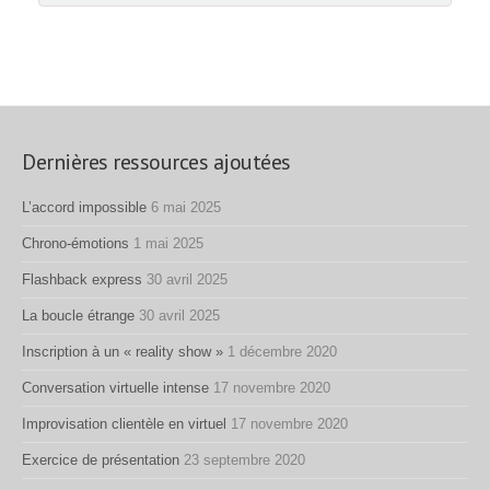
Dernières ressources ajoutées
L’accord impossible
6 mai 2025
Chrono-émotions
1 mai 2025
Flashback express
30 avril 2025
La boucle étrange
30 avril 2025
Inscription à un « reality show »
1 décembre 2020
Conversation virtuelle intense
17 novembre 2020
Improvisation clientèle en virtuel
17 novembre 2020
Exercice de présentation
23 septembre 2020