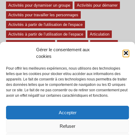
Activités pour dynamiser un groupe
Activités pour démarrer
Activités pour travailler les personnages
Activités à partir de l'utilisation de l'espace
Activités à partir de l’utilisation de l’espace
Articulation
Atelier mise en confiance
Ateliers théâtre
Avec paroles
Gérer le consentement aux
Avec son
exercice pour travailler l'écoute
Exercices difficiles
cookies
Exercices facile
Exercices moyens
Improvisations
Pour offrir les meilleures expériences, nous utilisons des technologies
Le regard et la voix
Pièce pour enfant
Sans paroles
telles que les cookies pour stocker et/ou accéder aux informations des
appareils. Le fait de consentir à ces technologies nous permettra de traiter
Secondaire
séances
tous les exercices
des données telles que le comportement de navigation ou les ID uniques
sur ce site. Le fait de ne pas consentir ou de retirer son consentement peut
Tous les exercices de théâtre
avoir un effet négatif sur certaines caractéristiques et fonctions.
Accepter
Refuser
© 2002-2020 - Tous droits réservés - Dramaction.qc.ca -
Productions RVA