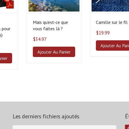
Mais qu’est-ce que
Camille sur le fil
 pour
vous faites là ?
$
19.99
s)
$
34.97
Ajouter Au Pan
Ajouter Au Panier
nier
Les derniers fichiers ajoutés
É
A