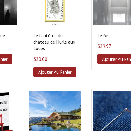
rue
Le fantôme du
Le 6e
château de Hurle aux
$
29.97
Loups
$
20.00
nier
Ajouter Au Pan
Ajouter Au Panier