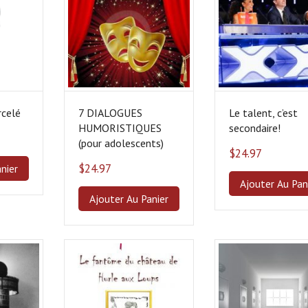
rcelé
7 DIALOGUES
Le talent, c’est
HUMORISTIQUES
secondaire!
(pour adolescents)
$
24.97
$
24.97
nier
Ajouter Au Pan
Ajouter Au Panier