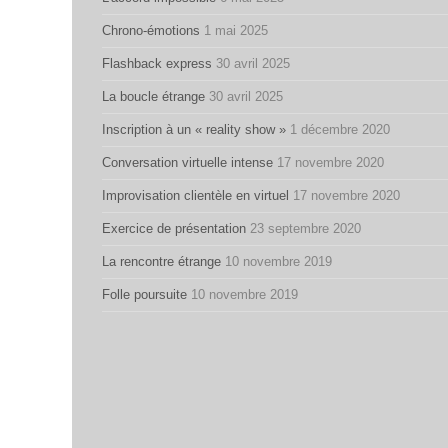
Chrono-émotions
1 mai 2025
Flashback express
30 avril 2025
La boucle étrange
30 avril 2025
Inscription à un « reality show »
1 décembre 2020
Conversation virtuelle intense
17 novembre 2020
Improvisation clientèle en virtuel
17 novembre 2020
Exercice de présentation
23 septembre 2020
La rencontre étrange
10 novembre 2019
Folle poursuite
10 novembre 2019