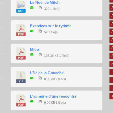
Le Noël de Mitch
320
1 file(s)
A
A
Exercices sur le rythme
A
52
1 file(s)
A
A
Mitra
107.36 KB
1 file(s)
e
E
L'île de la Gouache
0.00 KB
2 file(s)
L
L'aumône d'une rencontre
T
0.00 KB
1 file(s)