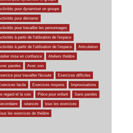
Activités pour dynamiser un groupe
ctivités pour démarrer
ctivités pour travailler les personnages
ctivités à partir de l'utilisation de l'espace
ctivités à partir de l’utilisation de l’espace
Articulation
telier mise en confiance
Ateliers théâtre
Avec paroles
Avec son
xercice pour travailler l'écoute
Exercices difficiles
xercices facile
Exercices moyens
Improvisations
e regard et la voix
Pièce pour enfant
Sans paroles
Secondaire
séances
tous les exercices
ous les exercices de théâtre