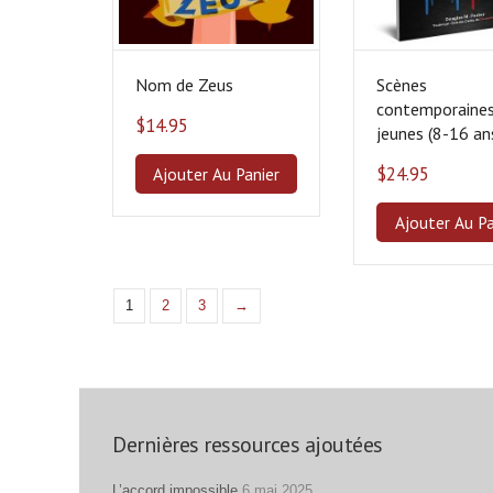
Nom de Zeus
Scènes
contemporaines
$
14.95
jeunes (8-16 an
$
24.95
Ajouter Au Panier
Ajouter Au Pa
1
2
3
→
Dernières ressources ajoutées
L’accord impossible
6 mai 2025