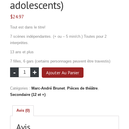
adolescents)
$
24.97
Tout est dans le titre!
7 scènes indépendantes. (+ ou – 5 min/ch.) Toutes pour 2
interprètes.
13 ans et plus
7 filles, 6 gars (certains personnages peuvent être travestis)
quantité
Ajouter Au Panier
de
7
Catégories :
Marc-André Brunet
,
Pièces de théâtre
,
DIALOGUES
Secondaire (12 et +)
HUMORISTIQUES
(pour
adolescents)
Avis (0)
Avis