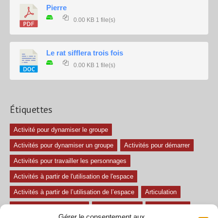
Pierre
0.00 KB
1 file(s)
Le rat sifflera trois fois
0.00 KB
1 file(s)
Étiquettes
Activité pour dynamiser le groupe
Activités pour dynamiser un groupe
Activités pour démarrer
Activités pour travailler les personnages
Activités à partir de l'utilisation de l'espace
Activités à partir de l’utilisation de l’espace
Articulation
Atelier mise en confiance
Ateliers théâtre
Avec paroles
Gérer le consentement aux