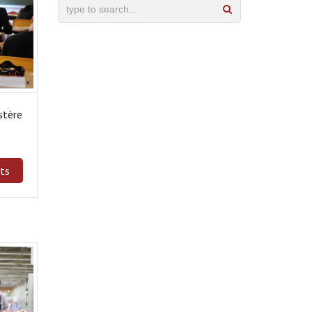
stère
its