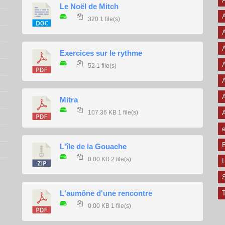
A
Le Noël de Mitch
320
1 file(s)
A
A
Exercices sur le rythme
A
52
1 file(s)
A
A
Mitra
107.36 KB
1 file(s)
e
E
L'île de la Gouache
0.00 KB
2 file(s)
L
L'aumône d'une rencontre
T
0.00 KB
1 file(s)