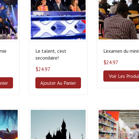
mie
Le talent, c’est
L’examen du mini
secondaire!
$
24.97
$
24.97
Voir Les Produ
nier
Ajouter Au Panier