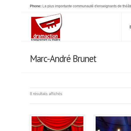
Phone:
La plus importante communauté d'enseignants de théât
Marc-André Brunet
Trié
8 résultats affichés
du
plus
récent
au
plus