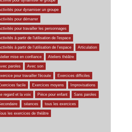
ctivité pour dynamiser le groupe
Activités pour dynamiser un groupe
ctivités pour démarrer
ctivités pour travailler les personnages
ctivités à partir de l'utilisation de l'espace
ctivités à partir de l’utilisation de l’espace
Articulation
telier mise en confiance
Ateliers théâtre
Avec paroles
Avec son
xercice pour travailler l'écoute
Exercices difficiles
xercices facile
Exercices moyens
Improvisations
e regard et la voix
Pièce pour enfant
Sans paroles
Secondaire
séances
tous les exercices
ous les exercices de théâtre