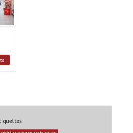
its
tiquettes