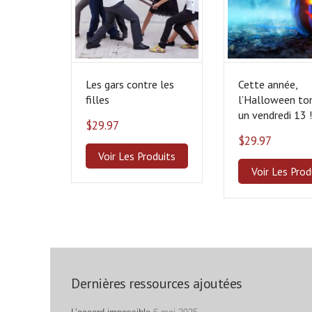
Les gars contre les
Cette année,
filles
l’Halloween t
un vendredi 13 
$
29.97
$
29.97
Voir Les Produits
Voir Les Prod
Dernières ressources ajoutées