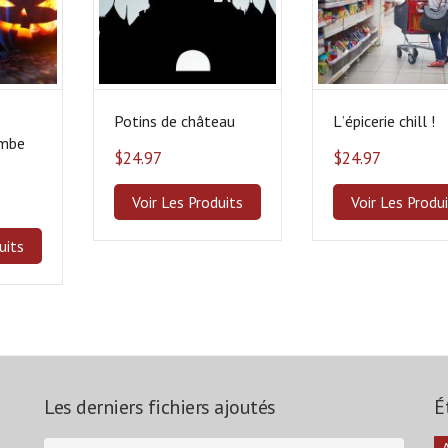
Potins de château
Lʼépicerie chill !
ombe
$
24.97
$
24.97
!
Voir Les Produits
Voir Les Produ
uits
Les derniers fichiers ajoutés
É