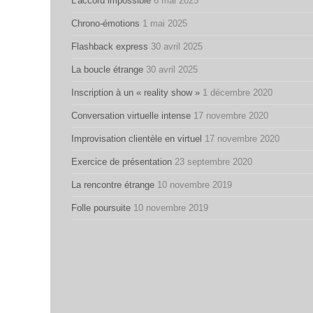
L’accord impossible
6 mai 2025
Chrono-émotions
1 mai 2025
Flashback express
30 avril 2025
La boucle étrange
30 avril 2025
Inscription à un « reality show »
1 décembre 2020
Conversation virtuelle intense
17 novembre 2020
Improvisation clientèle en virtuel
17 novembre 2020
Exercice de présentation
23 septembre 2020
La rencontre étrange
10 novembre 2019
Folle poursuite
10 novembre 2019