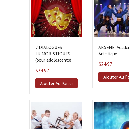
ancien
7 DIALOGUES
ARSÈNE: Acadé
HUMORISTIQUES
Artistique
(pour adolescents)
$
24.97
$
24.97
Ajouter Au Pa
Ajouter Au Panier