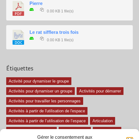
Pierre
0.00 KB
1 file(s)
Le rat sifflera trois fois
0.00 KB
1 file(s)
Étiquettes
Activité pour dynamiser le groupe
Activités pour dynamiser un groupe
Activités pour démarrer
Activités pour travailler les personnages
Activités à partir de l'utilisation de l'espace
Activités à partir de l’utilisation de l’espace
Articulation
Atelier mise en confiance
Ateliers théâtre
Avec paroles
Gérer le consentement aux