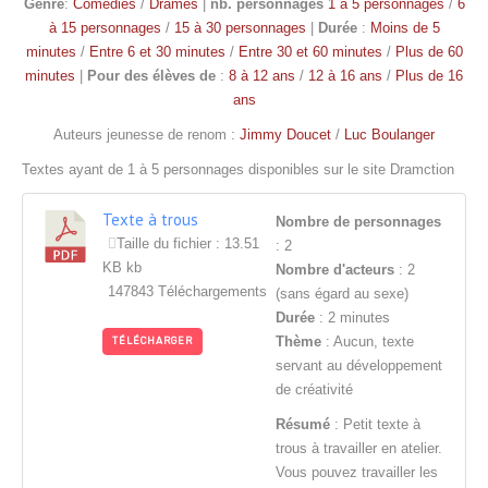
Genre
:
Comédies
/
Drames
|
nb. personnages
1 à 5 personnages
/
6
à 15 personnages
/
15 à 30 personnages
|
Durée
:
Moins de 5
minutes
/
Entre 6 et 30 minutes
/
Entre 30 et 60 minutes
/
Plus de 60
minutes
|
Pour des élèves de
:
8 à 12 ans
/
12 à 16 ans
/
Plus de 16
ans
Auteurs jeunesse de renom :
Jimmy Doucet
/
Luc Boulanger
Textes ayant de 1 à 5 personnages disponibles sur le site Dramction
Texte à trous
Nombre de personnages
Taille du fichier : 13.51
: 2
KB kb
Nombre d'acteurs
: 2
147843 Téléchargements
(sans égard au sexe)
Durée
: 2 minutes
Thème
: Aucun, texte
TÉLÉCHARGER
servant au développement
de créativité
Résumé
: Petit texte à
trous à travailler en atelier.
Vous pouvez travailler les