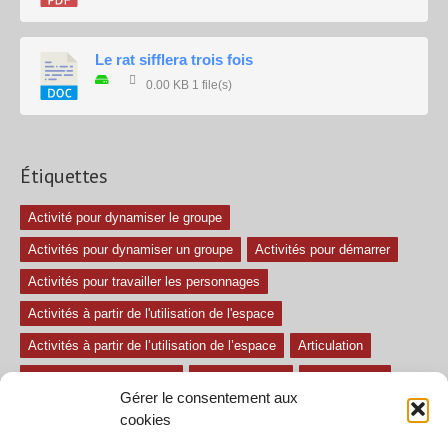
Le rat sifflera trois fois
0.00 KB
1 file(s)
Étiquettes
Activité pour dynamiser le groupe
Activités pour dynamiser un groupe
Activités pour démarrer
Activités pour travailler les personnages
Activités à partir de l'utilisation de l'espace
Activités à partir de l’utilisation de l’espace
Articulation
Atelier mise en confiance
Ateliers théâtre
Avec paroles
Gérer le consentement aux
Avec son
exercice pour travailler l'écoute
Exercices difficiles
cookies
Exercices facile
Exercices moyens
Improvisations