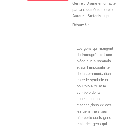
Genre
: Drame en un acte
par Une comédie terrible!
Auteur
: Ştefanis Lupu
Résumé
:
Les gens qui mangent
du fromage” , est une
pièce sur la paranoia
et sur l`impossibilité
de la communication
entre le symbole du
pouvoir-le roi et le
symbole de la
soumission-les
masses,dans ce cas-
les gens,mais pas
n`importe quels gens,
mais des gens qui