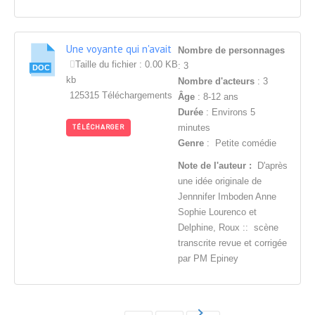
Une voyante qui n'avait
Nombre de personnages
pas perdu la boule
Taille du fichier : 0.00 KB
: 3
kb
Nombre d'acteurs
: 3
125315 Téléchargements
Âge
: 8-12 ans
Durée
: Environs 5
minutes
TÉLÉCHARGER
Genre
: Petite comédie
Note de l'auteur :
D'après
une idée originale de
Jennnifer Imboden Anne
Sophie Lourenco et
Delphine, Roux :: scène
transcrite revue et corrigée
par PM Epiney