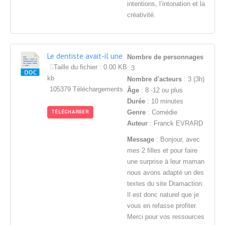
intentions, l’intonation et la
créativité.
Le dentiste avait-il une
Nombre de personnages
dent contre lui?
Taille du fichier : 0.00 KB
: 3
kb
Nombre d'acteurs
: 3 (3h)
105379 Téléchargements
Âge
: 8 -12 ou plus
Durée
: 10 minutes
Genre
: Comédie
TÉLÉCHARGER
Auteur
: Franck EVRARD
Message
: Bonjour, avec
mes 2 filles et pour faire
une surprise à leur maman
nous avons adapté un des
textes du site Dramaction.
Il est donc naturel que je
vous en refasse profiter.
Merci pour vos ressources