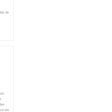
able de
uis
e
 des
sur les