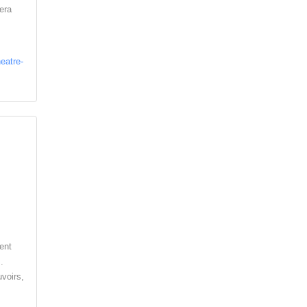
era
eatre-
ent
.
voirs,