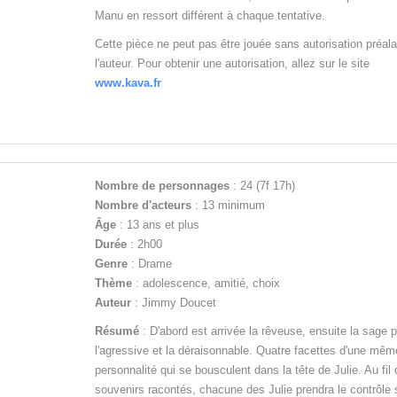
Manu en ressort différent à chaque tentative.
Cette pièce ne peut pas être jouée sans autorisation préal
l'auteur. Pour obtenir une autorisation, allez sur le site
www.kava.fr
Nombre de personnages
: 24 (7f 17h)
Nombre d'acteurs
: 13 minimum
Âge
: 13 ans et plus
Durée
: 2h00
Genre
: Drame
Thème
: adolescence, amitié, choix
Auteur
: Jimmy Doucet
Résumé
: D'abord est arrivée la rêveuse, ensuite la sage p
l'agressive et la déraisonnable. Quatre facettes d'une mêm
personnalité qui se bousculent dans la tête de Julie. Au fil
souvenirs racontés, chacune des Julie prendra le contrôle 