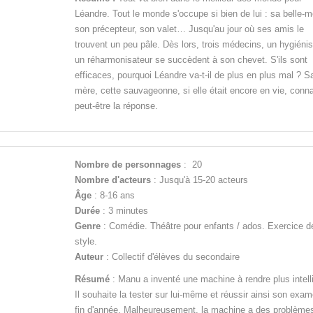
Léandre. Tout le monde s'occupe si bien de lui : sa belle-m
son précepteur, son valet… Jusqu'au jour où ses amis le
trouvent un peu pâle. Dès lors, trois médecins, un hygiénis
un réharmonisateur se succèdent à son chevet. S'ils sont
efficaces, pourquoi Léandre va-t-il de plus en plus mal ? S
mère, cette sauvageonne, si elle était encore en vie, connaî
peut-être la réponse.
Nombre de personnages
: 20
Nombre d'acteurs
: Jusqu'à 15-20 acteurs
Âge
: 8-16 ans
Durée
: 3 minutes
Genre
: Comédie. Théâtre pour enfants / ados. Exercice d
style.
Auteur
: Collectif d'élèves du secondaire
Résumé
: Manu a inventé une machine à rendre plus intell
Il souhaite la tester sur lui-même et réussir ainsi son exa
fin d'année. Malheureusement, la machine a des problèmes