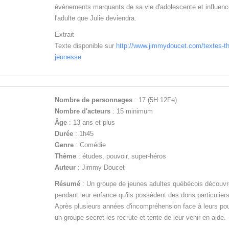
évènements marquants de sa vie d'adolescente et influenc
l'adulte que Julie deviendra.
Extrait
Texte disponible sur
http://www.jimmydoucet.com/textes-th
jeunesse
Nombre de personnages
: 17 (5H 12Fe)
Nombre d'acteurs
: 15 minimum
Âge
: 13 ans et plus
Durée
: 1h45
Genre
: Comédie
Thème
: études, pouvoir, super-héros
Auteur
: Jimmy Doucet
Résumé
: Un groupe de jeunes adultes québécois découvr
pendant leur enfance qu'ils possèdent des dons particuliers
Après plusieurs années d'incompréhension face à leurs pou
un groupe secret les recrute et tente de leur venir en aide.