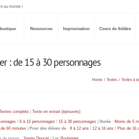
re au monde !
Boutique
Ressources
Improvisation
Cours de théâtre
ger : de 15 à 30 personnages
Home
/
Textes
/
Textes à j
Textes complets
|
Texte en extrait (éprouvés)
rsonnages
/
6 à 15 personnages
/
15 à 30 personnages
|
Durée
:
Moins de 5 m
 de 60 minutes
|
Pour des élèves de
:
8 à 12 ans
/
12 à 16 ans
/
Plus de 16 
e de renom :
Jimmy Doucet
/
Luc Boulanger