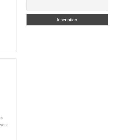
es
 sont