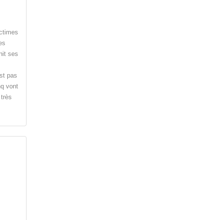
ictimes
es
nit ses
est pas
nq vont
très