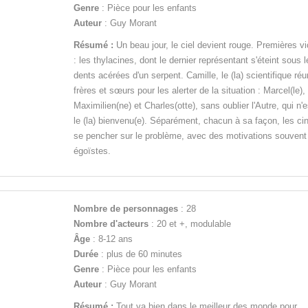
Genre
: Pièce pour les enfants
Auteur
: Guy Morant
Résumé :
Un beau jour, le ciel devient rouge. Premières v
: les thylacines, dont le dernier représentant s'éteint sous l
dents acérées d'un serpent. Camille, le (la) scientifique réu
frères et sœurs pour les alerter de la situation : Marcel(le),
Maximilien(ne) et Charles(otte), sans oublier l'Autre, qui n'
le (la) bienvenu(e). Séparément, chacun à sa façon, les ci
se pencher sur le problème, avec des motivations souvent 
égoïstes.
Nombre de personnages
: 28
Nombre d'acteurs
: 20 et +, modulable
Âge
: 8-12 ans
Durée
: plus de 60 minutes
Genre
: Pièce pour les enfants
Auteur
: Guy Morant
Résumé :
Tout va bien dans le meilleur des monde pour