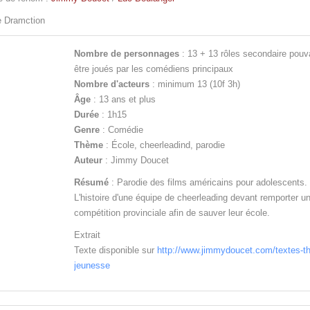
e Dramction
Nombre de personnages
: 13 + 13 rôles secondaire pouv
être joués par les comédiens principaux
Nombre d'acteurs
: minimum 13 (10f 3h)
Âge
: 13 ans et plus
Durée
: 1h15
Genre
: Comédie
Thème
: École, cheerleadind, parodie
Auteur
: Jimmy Doucet
Résumé
: Parodie des films américains pour adolescents.
L'histoire d'une équipe de cheerleading devant remporter u
compétition provinciale afin de sauver leur école.
Extrait
Texte disponible sur
http://www.jimmydoucet.com/textes-th
jeunesse