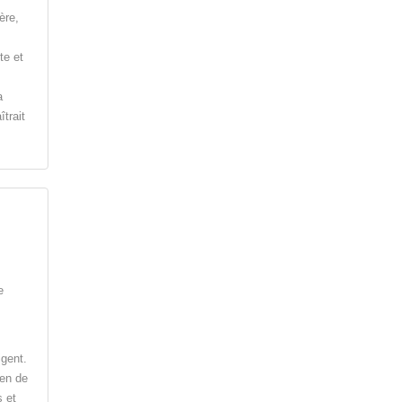
ère,
te et
a
trait
e
igent.
men de
 et