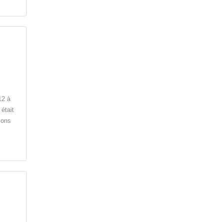
12 à
était
ions