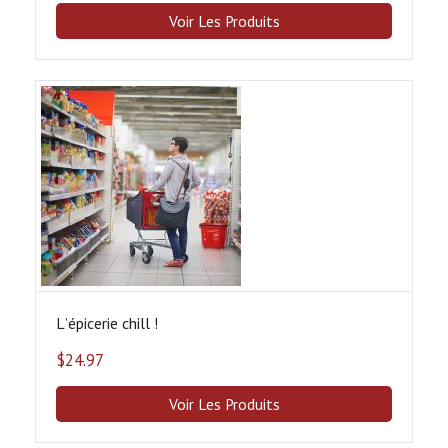
Voir Les Produits
Lʼépicerie chill !
$
24.97
Voir Les Produits