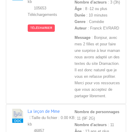
kb
Nombre d'acteurs
: 3 (3h)
105653
Âge
: 8 -12 ou plus
Téléchargements
Durée
: 10 minutes
Genre
: Comédie
Auteur
: Franck EVRARD
TÉLÉCHARGER
Message
: Bonjour, avec
mes 2 filles et pour faire
une surprise à leur maman
nous avons adapté un des
textes du site Dramaction.
Il est donc naturel que je
vous en refasse profiter.
Merci pour vos ressources
que vous acceptez de
partager librement.
La leçon de Mme
Nombre de personnages
Chocotoffva
Taille du fichier : 0.00 KB
: 11 (9F 2G)
kb
Nombre d'acteurs
: 11
46857
Âge
: 13 ans et plus