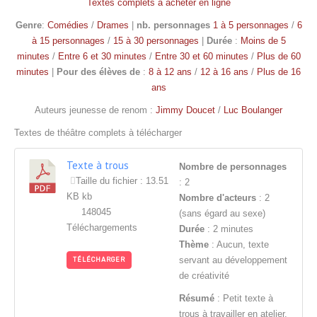
Textes complets à acheter en ligne
Genre
:
Comédies
/
Drames
|
nb. personnages
1 à 5 personnages
/
6
à 15 personnages
/
15 à 30 personnages
|
Durée
:
Moins de 5
minutes
/
Entre 6 et 30 minutes
/
Entre 30 et 60 minutes
/
Plus de 60
minutes
|
Pour des élèves de
:
8 à 12 ans
/
12 à 16 ans
/
Plus de 16
ans
Auteurs jeunesse de renom :
Jimmy Doucet
/
Luc Boulanger
Textes de théâtre complets à télécharger
Texte à trous
Nombre de personnages
Taille du fichier : 13.51
: 2
KB kb
Nombre d'acteurs
: 2
148045
(sans égard au sexe)
Téléchargements
Durée
: 2 minutes
Thème
: Aucun, texte
servant au développement
TÉLÉCHARGER
de créativité
Résumé
: Petit texte à
trous à travailler en atelier.