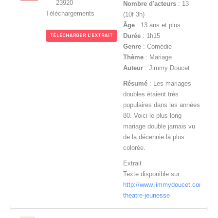
23920
Nombre d'acteurs
: 13
Téléchargements
(10f 3h)
Âge
: 13 ans et plus
Durée
: 1h15
TÉLÉCHARGER L'EXTRAIT
Genre
: Comédie
Thème
: Mariage
Auteur
: Jimmy Doucet
Résumé
: Les mariages
doubles étaient très
populaires dans les années
80. Voici le plus long
mariage double jamais vu
de la décennie la plus
colorée.
Extrait
Texte disponible sur
http://www.jimmydoucet.com/text
theatre-jeunesse