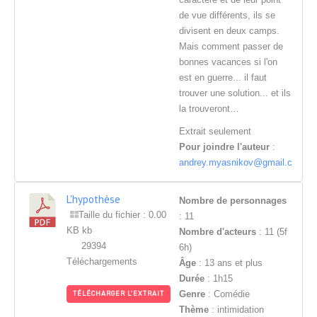
de vue différents, ils se
divisent en deux camps.
Mais comment passer de
bonnes vacances si l'on
est en guerre... il faut
trouver une solution... et ils
la trouveront…
Extrait seulement
Pour joindre l'auteur
:
andrey.myasnikov@gmail.com
L'hypothèse
Nombre de personnages
Taille du fichier : 0.00
: 11
KB kb
Nombre d'acteurs
: 11 (5f
29394
6h)
Téléchargements
Âge
: 13 ans et plus
Durée
: 1h15
Genre
: Comédie
TÉLÉCHARGER L'EXTRAIT
Thème
: intimidation