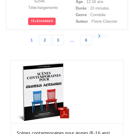
62546
Âge
: 12-16 ans
Téléchargements
Durée
: 10 minutes
Genre
: Comédie
Auteur
: Pierre Chevrier
TÉLÉCHARGER
1
2
3
…
6
Scènes contemporaines pour jeunes (8-16 ans)