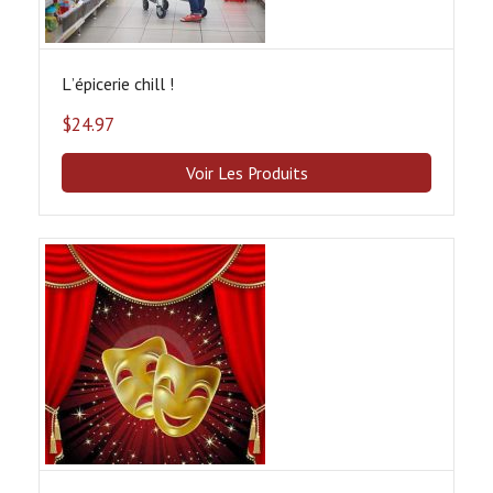
Lʼépicerie chill !
$
24.97
Voir Les Produits