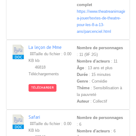
complet
https://www.theatreanimagination.
a-jouer/textes-de-theatre-
pour-les-8-a-13-
ans/parcenciel.html
La leçon de Mme
Nombre de personnages
Chocotoffva
Taille du fichier : 0.00
: 11 (9F 2G)
KB kb
Nombre d'acteurs
: 11
46818
Âge
: 13 ans et plus
Téléchargements
Durée
: 15 minutes
Genre
: Comédie
Thème
: Sensibilisation à
TÉLÉCHARGER
la pauvreté
Auteur
: Collectif
Safari
Nombre de personnages
Taille du fichier : 0.00
: 6
KB kb
Nombre d'acteurs
: 6