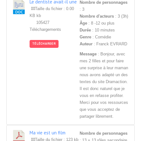
Le dentiste avait-il une
Nombre de personnages
dent contre lui?
Taille du fichier : 0.00
: 3
KB kb
Nombre d'acteurs
: 3 (3h)
105427
Âge
: 8 -12 ou plus
Téléchargements
Durée
: 10 minutes
Genre
: Comédie
Auteur
: Franck EVRARD
TÉLÉCHARGER
Message
: Bonjour, avec
mes 2 filles et pour faire
une surprise à leur maman
nous avons adapté un des
textes du site Dramaction.
Il est donc naturel que je
vous en refasse profiter.
Merci pour vos ressources
que vous acceptez de
partager librement.
Ma vie est un film
Nombre de personnages
Taille du fichier : 123 kb
: 13 + 13 rôles secondaire