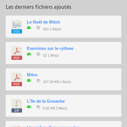
Les derniers fichiers ajoutés
Le Noël de Mitch
320
1 file(s)
Exercices sur le rythme
52
1 file(s)
Mitra
107.36 KB
1 file(s)
L'île de la Gouache
0.00 KB
2 file(s)