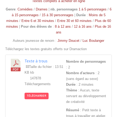
Textes complets à acheter en ligne
Genre
:
Comédies
/
Drames
|
nb. personnages
1 à 5 personnages
/
6
à 15 personnages
/
15 à 30 personnages
|
Durée
:
Moins de 5
minutes
/
Entre 6 et 30 minutes
/
Entre 30 et 60 minutes
/
Plus de 60
minutes
|
Pour des élèves de
:
8 à 12 ans
/
12 à 16 ans
/
Plus de 16
ans
Auteurs jeunesse de renom :
Jimmy Doucet
/
Luc Boulanger
Téléchargez les textes gratuits offerts sur Dramaction
Texte à trous
Nombre de personnages
Taille du fichier : 13.51
: 2
KB kb
Nombre d'acteurs
: 2
147878
(sans égard au sexe)
Téléchargements
Durée
: 2 minutes
Thème
: Aucun, texte
servant au développement
TÉLÉCHARGER
de créativité
Résumé
: Petit texte à
trous à travailler en atelier.