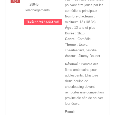
29945
pouvant être joués par les
Téléchargements
comédiens principaux
Nombre d'acteurs
:
minimum 13 (10f 3h)
TÉLÉCHARGER L'EXTRAIT
Âge
: 13 ans et plus
Durée
: 1h15
Genre
: Comédie
Thème
: École,
cheerleadind, parodie
Auteur
: Jimmy Doucet
Résumé
: Parodie des
films américains pour
adolescents. L'histoire
d'une équipe de
cheerleading devant
remporter une compétition
provinciale afin de sauver
leur école.
Extrait