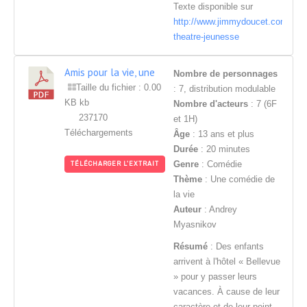
Texte disponible sur
http://www.jimmydoucet.com/text
theatre-jeunesse
Amis pour la vie, une
Nombre de personnages
comédie de la vie
Taille du fichier : 0.00
: 7, distribution modulable
KB kb
Nombre d'acteurs
: 7 (6F
237170
et 1H)
Téléchargements
Âge
: 13 ans et plus
Durée
: 20 minutes
Genre
: Comédie
TÉLÉCHARGER L'EXTRAIT
Thème
: Une comédie de
la vie
Auteur
: Andrey
Myasnikov
Résumé
: Des enfants
arrivent à l'hôtel « Bellevue
» pour y passer leurs
vacances. À cause de leur
caractère et de leur point