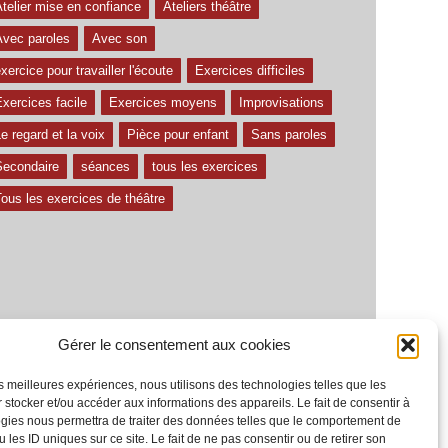
telier mise en confiance
Ateliers théâtre
Avec paroles
Avec son
xercice pour travailler l'écoute
Exercices difficiles
xercices facile
Exercices moyens
Improvisations
e regard et la voix
Pièce pour enfant
Sans paroles
Secondaire
séances
tous les exercices
ous les exercices de théâtre
Gérer le consentement aux cookies
les meilleures expériences, nous utilisons des technologies telles que les
 stocker et/ou accéder aux informations des appareils. Le fait de consentir à
gies nous permettra de traiter des données telles que le comportement de
 les ID uniques sur ce site. Le fait de ne pas consentir ou de retirer son