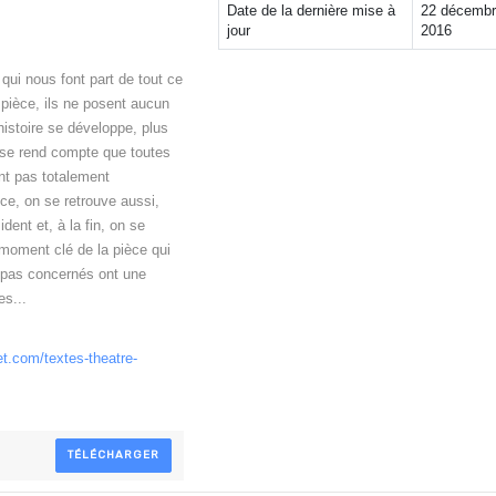
Date de la dernière mise à
22 décemb
jour
2016
qui nous font part de tout ce
 pièce, ils ne posent aucun
'histoire se développe, plus
n se rend compte que toutes
ent pas totalement
èce, on se retrouve aussi,
dent et, à la fin, on se
 moment clé de la pièce qui
t pas concernés ont une
es...
t.com/textes-theatre-
TÉLÉCHARGER