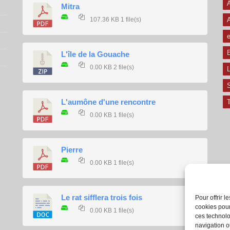
A
Mitra
107.36 KB
1 file(s)
e
E
L'île de la Gouache
0.00 KB
2 file(s)
L
L'aumône d'une rencontre
T
0.00 KB
1 file(s)
Pierre
0.00 KB
1 file(s)
Le rat sifflera trois fois
Pour offrir 
cookies pour
0.00 KB
1 file(s)
ces technolo
navigation ou