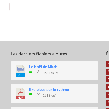
Les derniers fichiers ajoutés
É
A
Le Noël de Mitch
320
1 file(s)
A
A
Exercices sur le rythme
A
52
1 file(s)
A