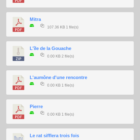
Mitra
107.36 KB
1 file(s)
L'île de la Gouache
0.00 KB
2 file(s)
L'aumône d'une rencontre
0.00 KB
1 file(s)
Pierre
0.00 KB
1 file(s)
Le rat sifflera trois fois