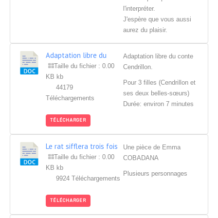
l'interpréter.
J'espère que vous aussi
aurez du plaisir.
Adaptation libre du
Adaptation libre du conte
conte Cendrillon.
Taille du fichier : 0.00
Cendrillon.
KB kb
Pour 3 filles (Cendrillon et
44179
ses deux belles-sœurs)
Téléchargements
Durée: environ 7 minutes
TÉLÉCHARGER
Le rat sifflera trois fois
Une pièce de Emma
Taille du fichier : 0.00
COBADANA
KB kb
Plusieurs personnages
9924 Téléchargements
TÉLÉCHARGER