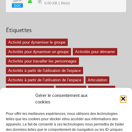
0.00 KB
1 file(s)
Étiquettes
Activité pour dynamiser le groupe
Activités pour dynamiser un groupe
Activités pour démarrer
Activités pour travailler les personnages
Activités à partir de l'utilisation de l'espace
Activités à partir de l’utilisation de l’espace
Articulation
Atelier mise en confiance
Ateliers théâtre
Avec paroles
Gérer le consentement aux
Avec son
exercice pour travailler l'écoute
Exercices difficiles
cookies
Exercices facile
Exercices moyens
Improvisations
Pour offrir les meilleures expériences, nous utilisons des technologies
Le regard et la voix
Pièce pour enfant
Sans paroles
telles que les cookies pour stocker et/ou accéder aux informations des
appareils. Le fait de consentir à ces technologies nous permettra de traiter
Secondaire
séances
tous les exercices
des données telles que le comportement de navigation ou les ID uniques