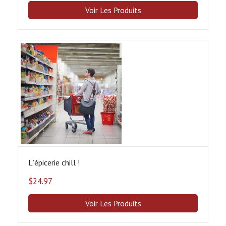
Voir Les Produits
Lʼépicerie chill !
$
24.97
Voir Les Produits