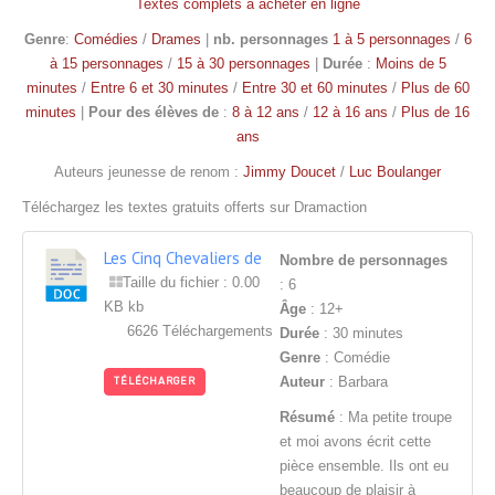
Textes complets à acheter en ligne
Genre
:
Comédies
/
Drames
|
nb. personnages
1 à 5 personnages
/
6
à 15 personnages
/
15 à 30 personnages
|
Durée
:
Moins de 5
minutes
/
Entre 6 et 30 minutes
/
Entre 30 et 60 minutes
/
Plus de 60
minutes
|
Pour des élèves de
:
8 à 12 ans
/
12 à 16 ans
/
Plus de 16
ans
Auteurs jeunesse de renom :
Jimmy Doucet
/
Luc Boulanger
Téléchargez les textes gratuits offerts sur Dramaction
Les Cinq Chevaliers de
Nombre de personnages
Mère Nature
Taille du fichier : 0.00
: 6
KB kb
Âge
: 12+
6626 Téléchargements
Durée
: 30 minutes
Genre
: Comédie
Auteur
: Barbara
TÉLÉCHARGER
Résumé
: Ma petite troupe
et moi avons écrit cette
pièce ensemble. Ils ont eu
beaucoup de plaisir à