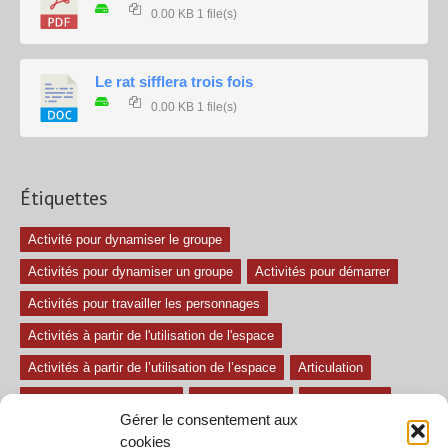
0.00 KB
1 file(s)
Le rat sifflera trois fois
0.00 KB
1 file(s)
Étiquettes
Activité pour dynamiser le groupe
Activités pour dynamiser un groupe
Activités pour démarrer
Activités pour travailler les personnages
Activités à partir de l'utilisation de l'espace
Activités à partir de l’utilisation de l’espace
Articulation
Atelier mise en confiance
Ateliers théâtre
Avec paroles
Gérer le consentement aux
Avec son
exercice pour travailler l'écoute
Exercices difficiles
cookies