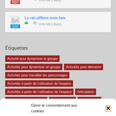
0.00 KB
1 file(s)
Le rat sifflera trois fois
0.00 KB
1 file(s)
Étiquettes
Activité pour dynamiser le groupe
Activités pour dynamiser un groupe
Activités pour démarrer
Activités pour travailler les personnages
Activités à partir de l'utilisation de l'espace
Activités à partir de l’utilisation de l’espace
Articulation
Atelier mise en confiance
Ateliers théâtre
Avec paroles
Gérer le consentement aux
Avec son
exercice pour travailler l'écoute
Exercices difficiles
cookies