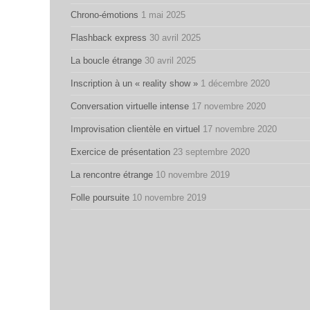
Chrono-émotions
1 mai 2025
Flashback express
30 avril 2025
La boucle étrange
30 avril 2025
Inscription à un « reality show »
1 décembre 2020
Conversation virtuelle intense
17 novembre 2020
Improvisation clientèle en virtuel
17 novembre 2020
Exercice de présentation
23 septembre 2020
La rencontre étrange
10 novembre 2019
Folle poursuite
10 novembre 2019