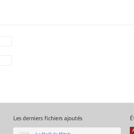
Les derniers fichiers ajoutés
É
A