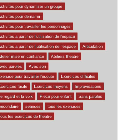
Activités pour dynamiser un groupe
ctivités pour démarrer
ctivités pour travailler les personnages
ctivités à partir de l'utilisation de l'espace
ctivités à partir de l’utilisation de l’espace
Articulation
telier mise en confiance
Ateliers théâtre
Avec paroles
Avec son
xercice pour travailler l'écoute
Exercices difficiles
xercices facile
Exercices moyens
Improvisations
e regard et la voix
Pièce pour enfant
Sans paroles
Secondaire
séances
tous les exercices
ous les exercices de théâtre