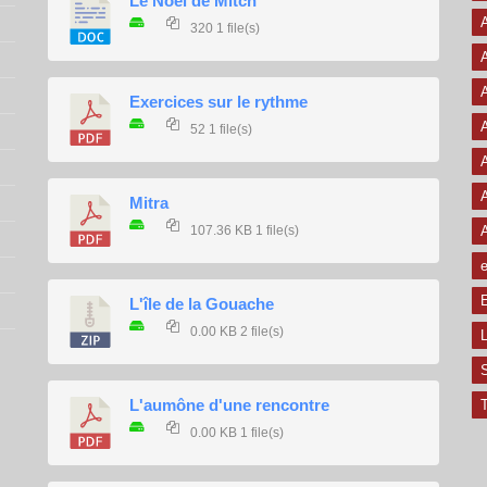
Le Noël de Mitch
320
1 file(s)
A
A
Exercices sur le rythme
A
52
1 file(s)
A
A
Mitra
107.36 KB
1 file(s)
e
E
L'île de la Gouache
0.00 KB
2 file(s)
L
L'aumône d'une rencontre
T
0.00 KB
1 file(s)