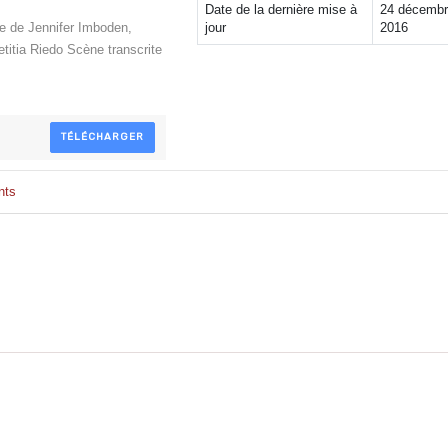
Date de la dernière mise à
24 décemb
le de Jennifer Imboden,
jour
2016
itia Riedo Scène transcrite
TÉLÉCHARGER
nts