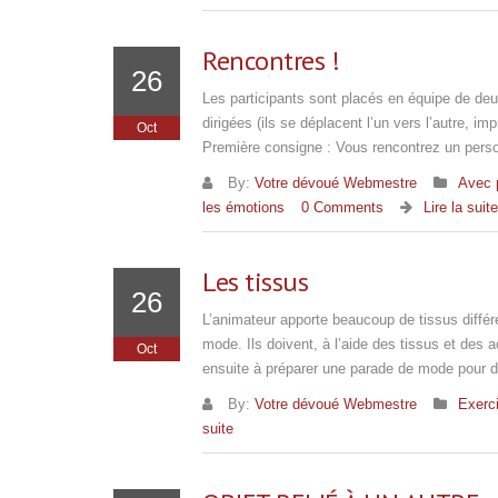
Rencontres !
26
Les participants sont placés en équipe de deux 
dirigées (ils se déplacent l’un vers l’autre, im
Oct
Première consigne : Vous rencontrez un per
By:
Votre dévoué Webmestre
Avec 
les émotions
0 Comments
Lire la suite
Les tissus
26
L’animateur apporte beaucoup de tissus différe
mode. Ils doivent, à l’aide des tissus et des 
Oct
ensuite à préparer une parade de mode pour dé
By:
Votre dévoué Webmestre
Exerci
suite