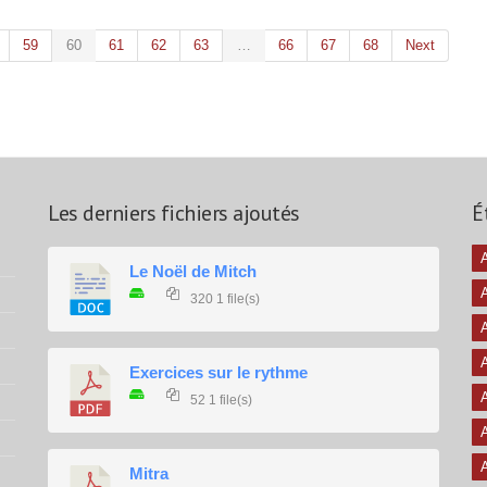
59
60
61
62
63
…
66
67
68
Next
Les derniers fichiers ajoutés
É
A
Le Noël de Mitch
320
1 file(s)
A
A
Exercices sur le rythme
A
52
1 file(s)
A
A
Mitra