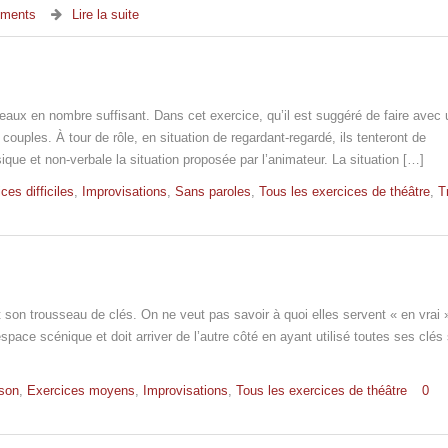
ments
Lire la suite
teaux en nombre suffisant. Dans cet exercice, qu’il est suggéré de faire avec 
ouples. À tour de rôle, en situation de regardant-regardé, ils tenteront de
que et non-verbale la situation proposée par l’animateur. La situation […]
ces difficiles
,
Improvisations
,
Sans paroles
,
Tous les exercices de théâtre
,
T
t son trousseau de clés. On ne veut pas savoir à quoi elles servent « en vrai 
space scénique et doit arriver de l’autre côté en ayant utilisé toutes ses clés
son
,
Exercices moyens
,
Improvisations
,
Tous les exercices de théâtre
0