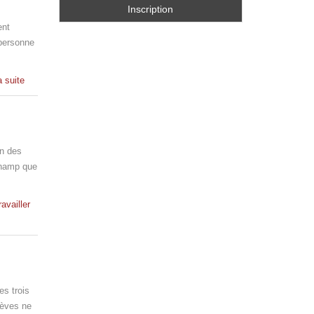
ent
 personne
a suite
en des
-champ que
ravailler
es trois
lèves ne