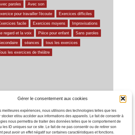
Avec paroles
Avec son
xercice pour travailler l'écoute
Exercices difficiles
xercices facile
Exercices moyens
Improvisations
e regard et la voix
Pièce pour enfant
Sans paroles
Secondaire
séances
tous les exercices
ous les exercices de théâtre
Gérer le consentement aux cookies
les meilleures expériences, nous utilisons des technologies telles que les
 stocker et/ou accéder aux informations des appareils. Le fait de consentir à
gies nous permettra de traiter des données telles que le comportement de
 les ID uniques sur ce site. Le fait de ne pas consentir ou de retirer son
 peut avoir un effet négatif sur certaines caractéristiques et fonctions.