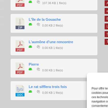
107.36 KB
1 file(s)
e
E
L'île de la Gouache
0.00 KB
2 file(s)
L
L'aumône d'une rencontre
T
0.00 KB
1 file(s)
Pierre
0.00 KB
1 file(s)
Le rat sifflera trois fois
Pour offrir 
0.00 KB
1 file(s)
cookies pour
ces technolo
navigation ou
consentement