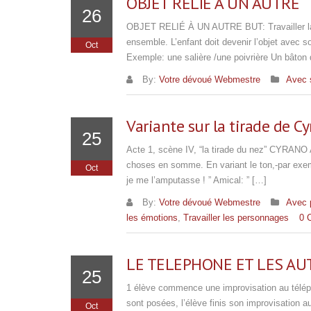
OBJET RELIÉ À UN AUTRE
26
OBJET RELIÉ À UN AUTRE BUT: Travailler la g
ensemble. L’enfant doit devenir l’objet avec
Oct
Exemple: une salière /une poivrière Un bâto
By:
Votre dévoué Webmestre
Avec 
Variante sur la tirade de C
25
Acte 1, scène IV, “la tirade du nez” CYRANO
choses en somme. En variant le ton,-par exempl
Oct
je me l’amputasse ! ” Amical: ” […]
By:
Votre dévoué Webmestre
Avec 
les émotions
,
Travailler les personnages
0 
LE TELEPHONE ET LES AU
25
1 élève commence une improvisation au télépho
sont posées, l’élève finis son improvisation 
Oct