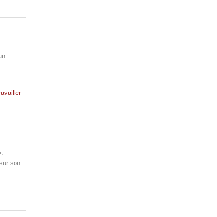
un
ravailler
».
 sur son