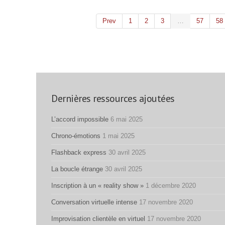
Prev
1
2
3
…
57
58
Dernières ressources ajoutées
L’accord impossible
6 mai 2025
Chrono-émotions
1 mai 2025
Flashback express
30 avril 2025
La boucle étrange
30 avril 2025
Inscription à un « reality show »
1 décembre 2020
Conversation virtuelle intense
17 novembre 2020
Improvisation clientèle en virtuel
17 novembre 2020