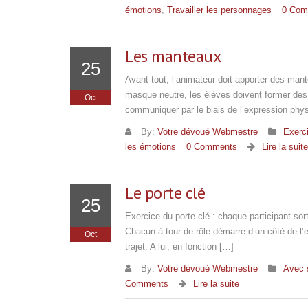
émotions
,
Travailler les personnages
0 Com
Les manteaux
25
Avant tout, l’animateur doit apporter des man
masque neutre, les élèves doivent former des c
Oct
communiquer par le biais de l’expression physi
By:
Votre dévoué Webmestre
Exerci
les émotions
0 Comments
Lire la suite
Le porte clé
25
Exercice du porte clé : chaque participant sor
Chacun à tour de rôle démarre d’un côté de l’e
Oct
trajet. A lui, en fonction […]
By:
Votre dévoué Webmestre
Avec 
Comments
Lire la suite