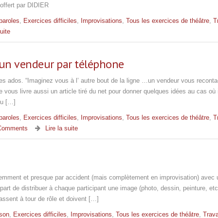
 offert par DIDIER
paroles
,
Exercices difficiles
,
Improvisations
,
Tous les exercices de théâtre
,
T
suite
un vendeur par téléphone
es ados. “Imaginez vous à l’ autre bout de la ligne …un vendeur vous reconta
vous livre aussi un article tiré du net pour donner quelques idées au cas où 
eu […]
paroles
,
Exercices difficiles
,
Improvisations
,
Tous les exercices de théâtre
,
T
Comments
Lire la suite
récemment et presque par accident (mais complètement en improvisation) avec 
part de distribuer à chaque participant une image (photo, dessin, peinture, et
assent à tour de rôle et doivent […]
son
,
Exercices difficiles
,
Improvisations
,
Tous les exercices de théâtre
,
Trava