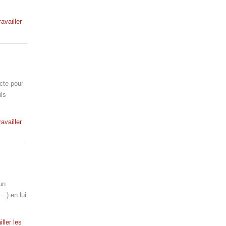
ravailler
cte pour
ils
ravailler
un
c…) en lui
iller les