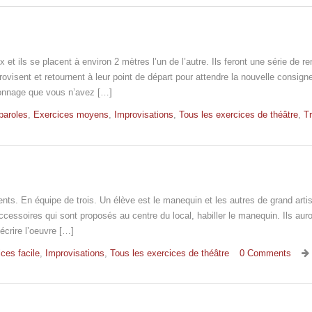
et ils se placent à environ 2 mètres l’un de l’autre. Ils feront une série de r
provisent et retournent à leur point de départ pour attendre la nouvelle consign
sonnage que vous n’avez […]
paroles
,
Exercices moyens
,
Improvisations
,
Tous les exercices de théâtre
,
Tr
nts. En équipe de trois. Un élève est le manequin et les autres de grand artis
accessoires qui sont proposés au centre du local, habiller le manequin. Ils aur
crire l’oeuvre […]
ces facile
,
Improvisations
,
Tous les exercices de théâtre
0 Comments