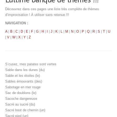
Découvrez dans ces pages une liste très complète de thèmes
d’improvisation ! À utiliser sans retenue !!!
NAVIGATION :
A
|
B
|
C
|
D
|
E
|
F
|
G
|
H
|
I
|
J
|
K
|
L
|
M
|
N
|
O
|
P
|
Q
|
R
|
S
|
T
|
U
|
V
|
W
|
X
|
Y
|
Z
S’cusez, mes patates sont vertes
Sable dans les dunes (du)
Sable et les étoiles (le)
Sables émouvants (des)
Sabotage en mer rouge
Sac de doublons (le)
Sacoche dangereuse
Sacré au sucré (du)
Sacré bout de chemin (un)
Sacré pied (un)