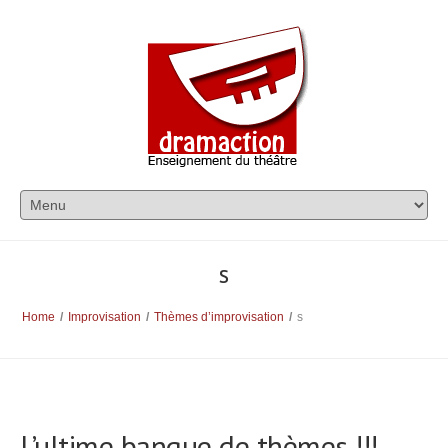
s
Home
/
Improvisation
/
Thèmes d’improvisation
/
s
L’ultime banque de thèmes !!!