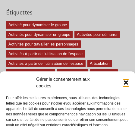
Étiquettes
Activité pour dynamiser le groupe
Activités pour dynamiser un groupe
Activités pour démarrer
Activités pour travailler les personnages
Activités à partir de l'utilisation de l'espace
Activités à partir de l’utilisation de l’espace
Articulation
Atelier mise en confiance
Ateliers théâtre
Avec paroles
Gérer le consentement aux
Avec son
exercice pour travailler l'écoute
Exercices difficiles
cookies
Exercices facile
Exercices moyens
Improvisations
Pour offrir les meilleures expériences, nous utilisons des technologies
Le regard et la voix
Pièce pour enfant
Sans paroles
telles que les cookies pour stocker et/ou accéder aux informations des
appareils. Le fait de consentir à ces technologies nous permettra de traiter
Secondaire
séances
tous les exercices
des données telles que le comportement de navigation ou les ID uniques
sur ce site. Le fait de ne pas consentir ou de retirer son consentement peut
Tous les exercices de théâtre
avoir un effet négatif sur certaines caractéristiques et fonctions.