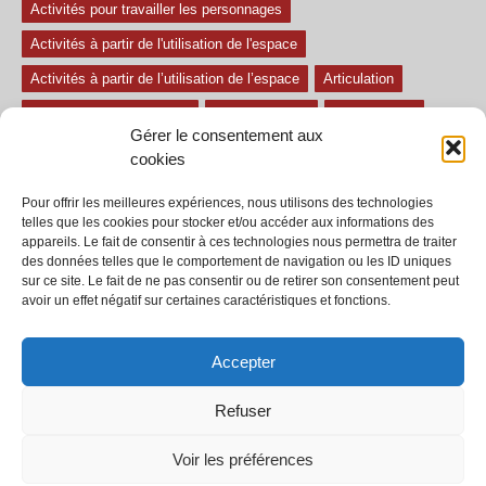
Activités pour travailler les personnages
Activités à partir de l'utilisation de l'espace
Activités à partir de l’utilisation de l’espace
Articulation
Atelier mise en confiance
Ateliers théâtre
Avec paroles
Gérer le consentement aux
Avec son
exercice pour travailler l'écoute
Exercices difficiles
cookies
Exercices facile
Exercices moyens
Improvisations
Pour offrir les meilleures expériences, nous utilisons des technologies
Le regard et la voix
Pièce pour enfant
Sans paroles
telles que les cookies pour stocker et/ou accéder aux informations des
appareils. Le fait de consentir à ces technologies nous permettra de traiter
Secondaire
séances
tous les exercices
des données telles que le comportement de navigation ou les ID uniques
sur ce site. Le fait de ne pas consentir ou de retirer son consentement peut
Tous les exercices de théâtre
avoir un effet négatif sur certaines caractéristiques et fonctions.
Accepter
Refuser
© 2002-2020 - Tous droits réservés - Dramaction.qc.ca -
Productions RVA
inc.
Voir les préférences