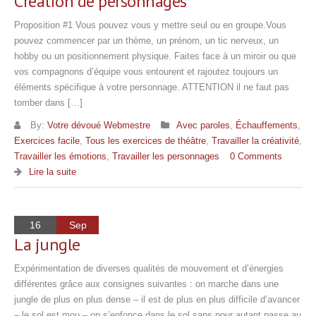
Création de personnages
Proposition #1 Vous pouvez vous y mettre seul ou en groupe.Vous
pouvez commencer par un thème, un prénom, un tic nerveux, un
hobby ou un positionnement physique. Faites face à un miroir ou que
vos compagnons d’équipe vous entourent et rajoutez toujours un
éléments spécifique à votre personnage. ATTENTION il ne faut pas
tomber dans […]
By:
Votre dévoué Webmestre
Avec paroles
,
Échauffements
,
Exercices facile
,
Tous les exercices de théâtre
,
Travailler la créativité
,
Travailler les émotions
,
Travailler les personnages
0 Comments
Lire la suite
16
Sep
La jungle
Expérimentation de diverses qualités de mouvement et d’énergies
différentes grâce aux consignes suivantes : on marche dans une
jungle de plus en plus dense – il est de plus en plus difficile d’avancer
– le sol est mou – on s’enfonce dans le sol sans pour autant passe au