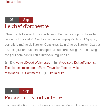
Lire la suite
05
Sep
Le chef d’orchestre
Objectifs de l’atelier Échauffer la voix. Du même coup, on travaille
l’écoute et la rapidité. Nombre de joueurs impliqués Toute l’équipe y
comprit le maître de l’atelier. Consignes Le maître de l’atelier réparti à
tous les joueurs, une onomatopée, un son (Ex. Bong, Pif, Laï, wing
etc.) qui sera continu ou à intervalle régulier. Le […]
By:
Votre dévoué Webmestre
Avec son
,
Échauffements
,
Tous les exercices de théâtre
,
Travailler l'écoute
,
Voix et
respiration
0 Comments
Lire la suite
01
Sep
Propositions mitraillette
mise en situation – acceptation Position de départ : Les participants