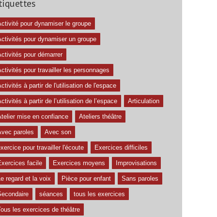
tiquettes
ctivité pour dynamiser le groupe
Activités pour dynamiser un groupe
ctivités pour démarrer
ctivités pour travailler les personnages
ctivités à partir de l'utilisation de l'espace
ctivités à partir de l’utilisation de l’espace
Articulation
telier mise en confiance
Ateliers théâtre
Avec paroles
Avec son
xercice pour travailler l'écoute
Exercices difficiles
xercices facile
Exercices moyens
Improvisations
e regard et la voix
Pièce pour enfant
Sans paroles
Secondaire
séances
tous les exercices
ous les exercices de théâtre