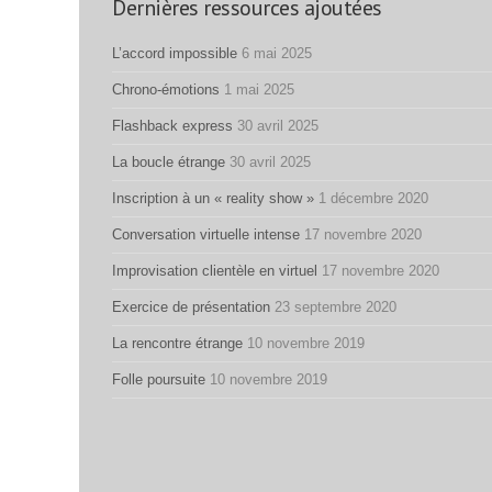
Dernières ressources ajoutées
L’accord impossible
6 mai 2025
Chrono-émotions
1 mai 2025
Flashback express
30 avril 2025
La boucle étrange
30 avril 2025
Inscription à un « reality show »
1 décembre 2020
Conversation virtuelle intense
17 novembre 2020
Improvisation clientèle en virtuel
17 novembre 2020
Exercice de présentation
23 septembre 2020
La rencontre étrange
10 novembre 2019
Folle poursuite
10 novembre 2019