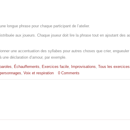
 une longue phrase pour chaque participant de l’atelier.
istribuée aux joueurs. Chaque joueur doit lire la phrase tout en ajoutant des 
à donner une accentuation des syllabes pour autres choses que crier, engueuler
f à une déclaration d’amour, par exemple.
paroles
,
Échauffements
,
Exercices facile
,
Improvisations
,
Tous les exercices
s personnages
,
Voix et respiration
0 Comments