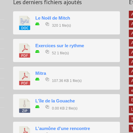
Les derniers fichiers ajoutés
É
A
Le Noël de Mitch
320
1 file(s)
A
A
Exercices sur le rythme
A
52
1 file(s)
A
A
Mitra
107.36 KB
1 file(s)
e
E
L'île de la Gouache
0.00 KB
2 file(s)
L
L'aumône d'une rencontre
T