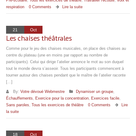
Pré-scolaire
,
Tous les exercices de théâtre
,
Travailler l'écoute
,
Voix et
respiration
0 Comments
Lire la suite
21
Oct
Les chaises théâtrales
Comme pour le jeu des chaises musicales, on place des chaises au
centre du plateau (une en moins par rapport au nombre de
participants). Celui qui dirige l’atelier annonce le mot au son duquel
tout le monde devra s’asseoir. Tous les participants commencent à
tourner autour des chaises pendant que le maître de l’atelier raconte
[…]
By:
Votre dévoué Webmestre
Dynamiser un groupe
,
Échauffements
,
Exercice pour la concentration
,
Exercices facile
,
Sans paroles
,
Tous les exercices de théâtre
0 Comments
Lire
la suite
18
Oct