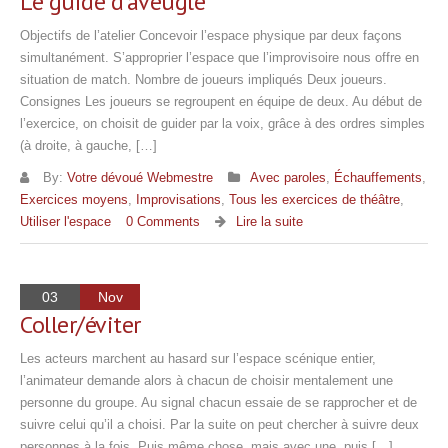
Le guide d’aveugle
Objectifs de l’atelier Concevoir l’espace physique par deux façons
simultanément. S’approprier l’espace que l’improvisoire nous offre en
situation de match. Nombre de joueurs impliqués Deux joueurs.
Consignes Les joueurs se regroupent en équipe de deux. Au début de
l’exercice, on choisit de guider par la voix, grâce à des ordres simples
(à droite, à gauche, […]
By:
Votre dévoué Webmestre
Avec paroles
,
Échauffements
,
Exercices moyens
,
Improvisations
,
Tous les exercices de théâtre
,
Utiliser l'espace
0 Comments
Lire la suite
03
Nov
Coller/éviter
Les acteurs marchent au hasard sur l’espace scénique entier,
l’animateur demande alors à chacun de choisir mentalement une
personne du groupe. Au signal chacun essaie de se rapprocher et de
suivre celui qu’il a choisi. Par la suite on peut chercher à suivre deux
personnes à la fois. Puis même chose, mais avec une, puis […]