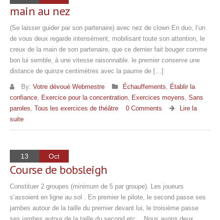
main au nez
(Se laisser guider par son partenaire) avec nez de clown En duo, l’un
de vous deux regarde intensément, mobilisant toute son attention, le
creux de la main de son partenaire, que ce dernier fait bouger comme
bon lui semble, à une vitesse raisonnable. le premier conserve une
distance de quinze centimètres avec la paume de […]
By:
Votre dévoué Webmestre
Échauffements
,
Établir la
confiance
,
Exercice pour la concentration
,
Exercices moyens
,
Sans
paroles
,
Tous les exercices de théâtre
0 Comments
Lire la
suite
13
Oct
Course de bobsleigh
Constituer 2 groupes (minimum de 5 par groupe). Les joueurs
s’assoient en ligne au sol . En premier le pilote, le second passe ses
jambes autour de la taille du premier devant lui, le troisième passe
ses jambes autour de la taille du second etc… Nous avons deux