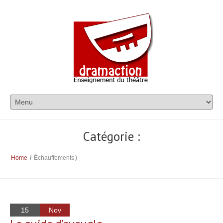
Catégorie :
Home
/
Échauffements
)
15
Nov