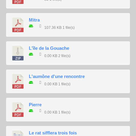
Mitra
107.36 KB
1 file(s)
L'île de la Gouache
0.00 KB
2 file(s)
L'aumône d'une rencontre
0.00 KB
1 file(s)
Pierre
0.00 KB
1 file(s)
Le rat sifflera trois fois