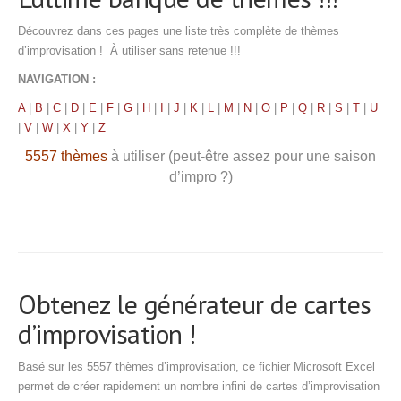
Découvrez dans ces pages une liste très complète de thèmes
d’improvisation ! À utiliser sans retenue !!!
NAVIGATION :
A
|
B
|
C
|
D
|
E
|
F
|
G
|
H
|
I
|
J
|
K
|
L
|
M
|
N
|
O
|
P
|
Q
|
R
|
S
|
T
|
U
|
V
|
W
|
X
|
Y
|
Z
5557 thèmes
à utiliser (peut-être assez pour une saison
d’impro ?)
Obtenez le générateur de cartes
d’improvisation !
Basé sur les 5557 thèmes d’improvisation, ce fichier Microsoft Excel
permet de créer rapidement un nombre infini de cartes d’improvisation