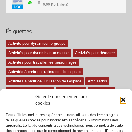
0.00 KB
1 file(s)
Étiquettes
Activité pour dynamiser le groupe
Activités pour dynamiser un groupe
Activités pour démarrer
Activités pour travailler les personnages
Activités à partir de l'utilisation de l'espace
Activités à partir de l’utilisation de l’espace
Articulation
Atelier mise en confiance
Ateliers théâtre
Avec paroles
Gérer le consentement aux
Avec son
exercice pour travailler l'écoute
Exercices difficiles
cookies
Exercices facile
Exercices moyens
Improvisations
Pour offrir les meilleures expériences, nous utilisons des technologies
Le regard et la voix
Pièce pour enfant
Sans paroles
telles que les cookies pour stocker et/ou accéder aux informations des
appareils. Le fait de consentir à ces technologies nous permettra de traiter
Secondaire
séances
tous les exercices
des données telles que le comportement de navigation ou les ID uniques