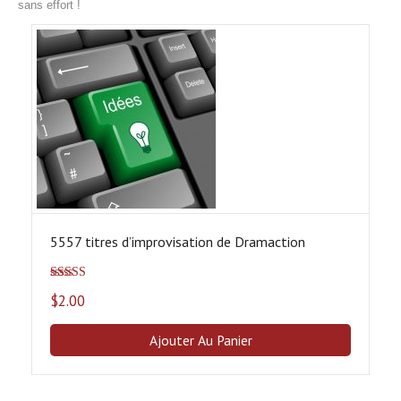
sans effort !
5557 titres d’improvisation de Dramaction
Note
5.00
sur
$
2.00
5
Ajouter Au Panier